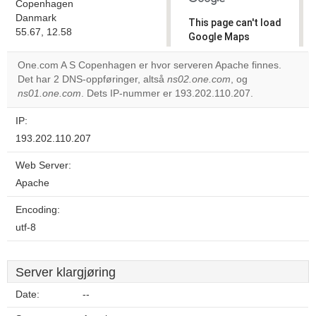
Copenhagen
Danmark
This page can't load
55.67, 12.58
Google Maps
correctly.
One.com A S Copenhagen er hvor serveren Apache finnes.
Det har 2 DNS-oppføringer, altså
ns02.one.com
, og
Do you
OK
ns01.one.com
. Dets IP-nummer er 193.202.110.207.
own this
website?
IP:
193.202.110.207
Web Server:
Apache
Encoding:
utf-8
Server klargjøring
Date:
--