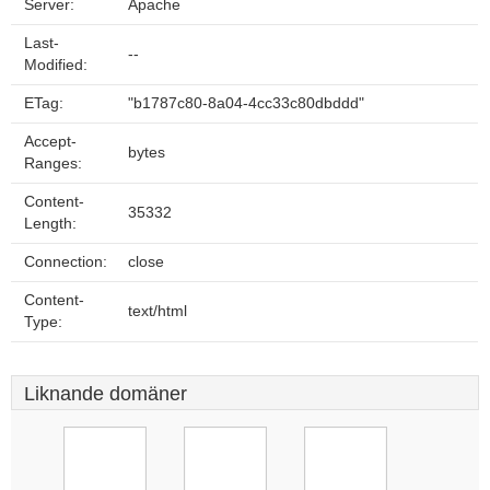
Server:
Apache
Last-
--
Modified:
ETag:
"b1787c80-8a04-4cc33c80dbddd"
Accept-
bytes
Ranges:
Content-
35332
Length:
Connection:
close
Content-
text/html
Type:
Liknande domäner