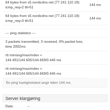
64 bytes from s5.nordicdns.net (77.241.110.18):
144 ms
icmp_req=2 ttl=51
64 bytes from s5.nordicdns.net (77.241.110.18):
144 ms
icmp_req=3 ttl=51
--- ping statistics ---
3 packets transmitted, 3 received, 0% packet loss,
time 2002ms
rtt min/avg/max/mdev =
144.491/144.605/144.669/0.446 ms
rtt min/avg/max/mdev =
144.491/144.605/144.669/0.446 ms
En ping hastighetstest angir tiden 144 ms.
Server klargjøring
Date:
--