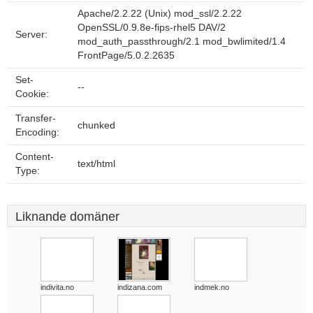
Apache/2.2.22 (Unix) mod_ssl/2.2.22
OpenSSL/0.9.8e-fips-rhel5 DAV/2
Server:
mod_auth_passthrough/2.1 mod_bwlimited/1.4
FrontPage/5.0.2.2635
Set-
--
Cookie:
Transfer-
chunked
Encoding:
Content-
text/html
Type:
Liknande domäner
indivita.no
indizana.com
indmek.no