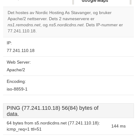
Google Maps
correctly.
Det hostes av Nordic Hosting As Stavanger, og bruker
Apache/2 nettserver. Dets 2 navneservere er
Do you
OK
ns1.remodns.net
, og
ns5.nordicdns.net
. Dets IP-nummer er
own this
website?
77.241.110.18.
IP:
77.241.110.18
Web Server:
Apache/2
Encoding:
iso-8859-1
PING (77.241.110.18) 56(84) bytes of
data.
64 bytes from s5.nordicdns.net (77.241.110.18):
144 ms
icmp_req=1 ttl=51