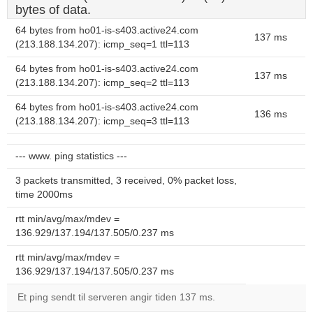
bytes of data.
64 bytes from ho01-is-s403.active24.com
137 ms
(213.188.134.207): icmp_seq=1 ttl=113
64 bytes from ho01-is-s403.active24.com
137 ms
(213.188.134.207): icmp_seq=2 ttl=113
64 bytes from ho01-is-s403.active24.com
136 ms
(213.188.134.207): icmp_seq=3 ttl=113
--- www. ping statistics ---
3 packets transmitted, 3 received, 0% packet loss,
time 2000ms
rtt min/avg/max/mdev =
136.929/137.194/137.505/0.237 ms
rtt min/avg/max/mdev =
136.929/137.194/137.505/0.237 ms
Et ping sendt til serveren angir tiden 137 ms.