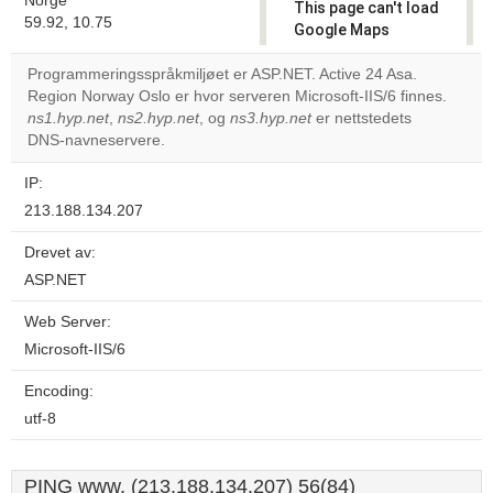
Norge
This page can't load
59.92, 10.75
Google Maps
correctly.
Programmeringsspråkmiljøet er ASP.NET. Active 24 Asa.
Region Norway Oslo er hvor serveren Microsoft-IIS/6 finnes.
Do you
OK
ns1.hyp.net
,
ns2.hyp.net
, og
ns3.hyp.net
own this
er nettstedets
website?
DNS-navneservere.
IP:
213.188.134.207
Drevet av:
ASP.NET
Web Server:
Microsoft-IIS/6
Encoding:
utf-8
PING www. (213.188.134.207) 56(84)