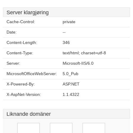
Server klargjøring
Cache-Control:
private
Date:
--
Content-Length:
346
Content-Type:
text/html; charset=utf-8
Server:
Microsoft-IIS/6.0
MicrosoftOfficeWebServer:
5.0_Pub
X-Powered-By:
ASP.NET
X-AspNet-Version:
1.1.4322
Liknande domäner