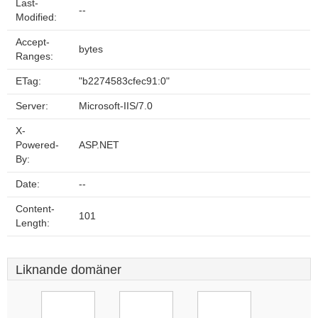
Last-
--
Modified:
Accept-
bytes
Ranges:
ETag:
"b2274583cfec91:0"
Server:
Microsoft-IIS/7.0
X-
Powered-
ASP.NET
By:
Date:
--
Content-
101
Length:
Liknande domäner