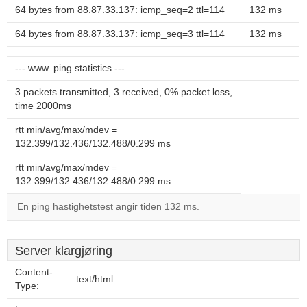
64 bytes from 88.87.33.137: icmp_seq=2 ttl=114
132 ms
64 bytes from 88.87.33.137: icmp_seq=3 ttl=114
132 ms
--- www. ping statistics ---
3 packets transmitted, 3 received, 0% packet loss,
time 2000ms
rtt min/avg/max/mdev =
132.399/132.436/132.488/0.299 ms
rtt min/avg/max/mdev =
132.399/132.436/132.488/0.299 ms
En ping hastighetstest angir tiden 132 ms.
Server klargjøring
Content-
text/html
Type: