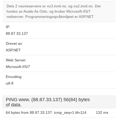
correctly.
Dets 2 navneservere er
ns3.innit.no
, og
ns2.innit.no
. Det
hostes av Availo As Oslo, og bruker Microsoft-IIS/7
Do you
OK
nettserver. Programmeringsspråkmiljøet er ASP.NET.
own this
website?
IP:
88.87.33.137
Drevet av:
ASP.NET
Web Server:
Microsoft-IIS/7
Encoding:
utf-8
PING www. (88.87.33.137) 56(84) bytes
of data.
64 bytes from 88.87.33.137: icmp_seq=1 ttl=114
132 ms