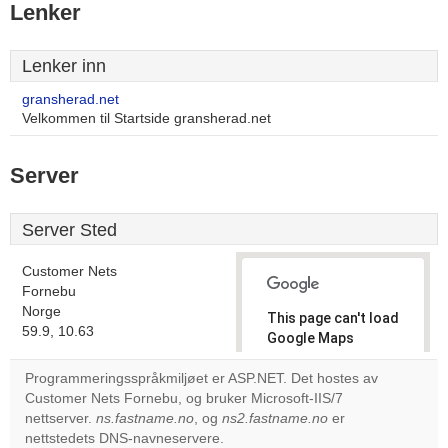
Lenker
Lenker inn
gransherad.net
Velkommen til Startside gransherad.net
Server
Server Sted
Customer Nets
Fornebu
Norge
This page can't load
59.9, 10.63
Google Maps
correctly.
Programmeringsspråkmiljøet er ASP.NET. Det hostes av
Customer Nets Fornebu, og bruker Microsoft-IIS/7
Do you
OK
nettserver.
ns.fastname.no
, og
ns2.fastname.no
own this
er
website?
nettstedets DNS-navneservere.