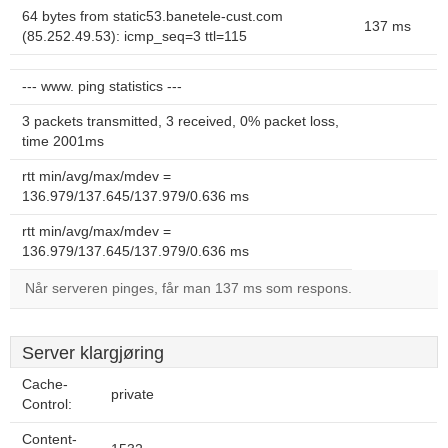
64 bytes from static53.banetele-cust.com
137 ms
(85.252.49.53): icmp_seq=3 ttl=115
--- www. ping statistics ---
3 packets transmitted, 3 received, 0% packet loss,
time 2001ms
rtt min/avg/max/mdev =
136.979/137.645/137.979/0.636 ms
rtt min/avg/max/mdev =
136.979/137.645/137.979/0.636 ms
Når serveren pinges, får man 137 ms som respons.
Server klargjøring
Cache-
private
Control:
Content-