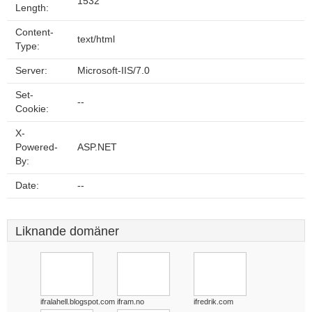
1532
Length:
Content-
text/html
Type:
Server:
Microsoft-IIS/7.0
Set-
--
Cookie:
X-
Powered-
ASP.NET
By:
Date:
--
Liknande domäner
ifralahell.blogspot.com
ifram.no
ifredrik.com