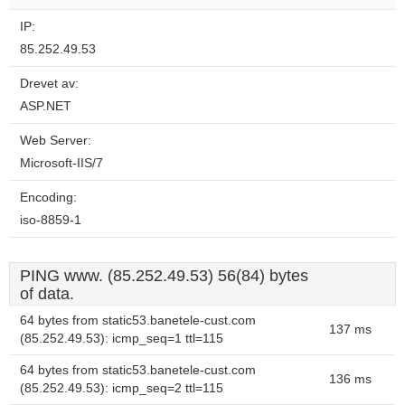
IP:
85.252.49.53
Drevet av:
ASP.NET
Web Server:
Microsoft-IIS/7
Encoding:
iso-8859-1
PING www. (85.252.49.53) 56(84) bytes
of data.
64 bytes from static53.banetele-cust.com
137 ms
(85.252.49.53): icmp_seq=1 ttl=115
64 bytes from static53.banetele-cust.com
136 ms
(85.252.49.53): icmp_seq=2 ttl=115