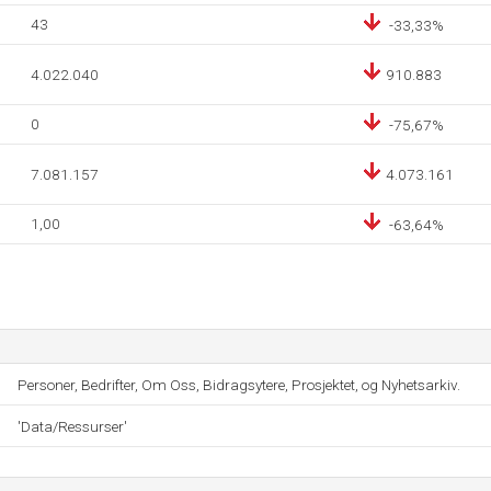
43
-33,33%
4.022.040
910.883
0
-75,67%
7.081.157
4.073.161
1,00
-63,64%
Personer, Bedrifter, Om Oss, Bidragsytere, Prosjektet, og Nyhetsarkiv.
'Data/Ressurser'