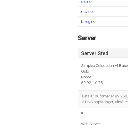
uio.no
nav.no
brreg.no
Server
Server Sted
Simpleo Colocation At Bas
Oslo
Norge
59.92, 10.75
Dets IP-nummer er 89.250.1
3 DNS-oppføringer, altså
ns
IP:
Web Server: