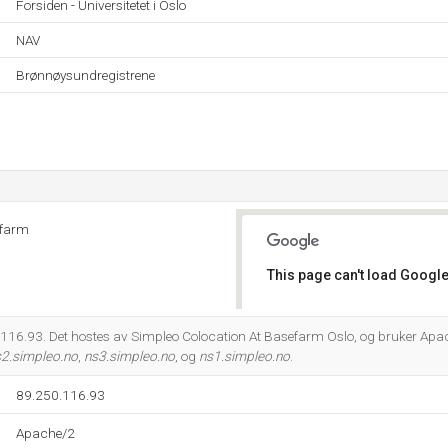
Forsiden - Universitetet i Oslo
NAV
Brønnøysundregistrene
efarm
This page can't load Google
Do you own this website?
16.93. Det hostes av Simpleo Colocation At Basefarm Oslo, og bruker Apach
2.simpleo.no
,
ns3.simpleo.no
, og
ns1.simpleo.no
.
89.250.116.93
Apache/2