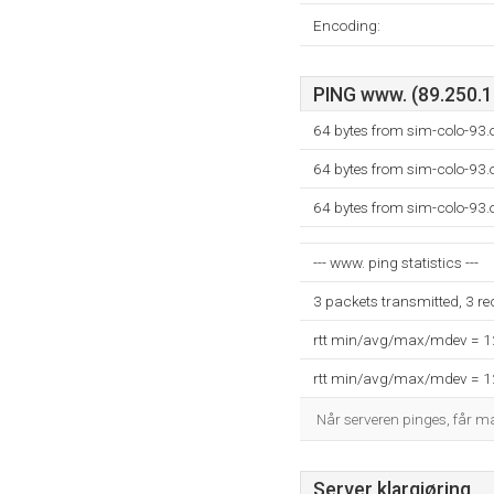
Encoding:
PING www. (89.250.11
64 bytes from sim-colo-93.
64 bytes from sim-colo-93.
64 bytes from sim-colo-93.
--- www. ping statistics ---
3 packets transmitted, 3 r
rtt min/avg/max/mdev = 
rtt min/avg/max/mdev = 
Når serveren pinges, får 
Server klargjøring