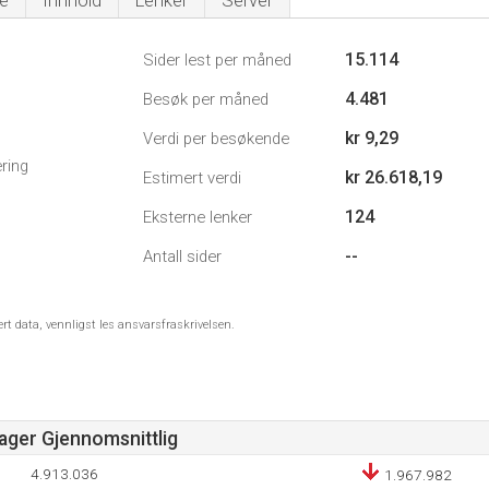
e
Innhold
Lenker
Server
15.114
Sider lest per måned
4.481
Besøk per måned
kr 9,29
Verdi per besøkende
ring
kr 26.618,19
Estimert verdi
124
Eksterne lenker
--
Antall sider
ert data, vennligst les ansvarsfraskrivelsen.
Dager Gjennomsnittlig
4.913.036
1.967.982