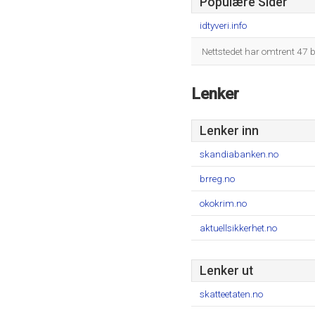
Populære Sider
idtyveri.info
Nettstedet har omtrent 47 b
Lenker
Lenker inn
skandiabanken.no
brreg.no
okokrim.no
aktuellsikkerhet.no
Lenker ut
skatteetaten.no