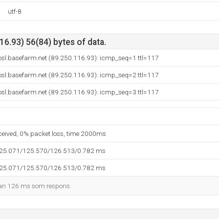
utf-8
6.93) 56(84) bytes of data.
osl.basefarm.net (89.250.116.93): icmp_seq=1 ttl=117
osl.basefarm.net (89.250.116.93): icmp_seq=2 ttl=117
osl.basefarm.net (89.250.116.93): icmp_seq=3 ttl=117
eceived, 0% packet loss, time 2000ms
125.071/125.570/126.513/0.782 ms
125.071/125.570/126.513/0.782 ms
man 126 ms som respons.