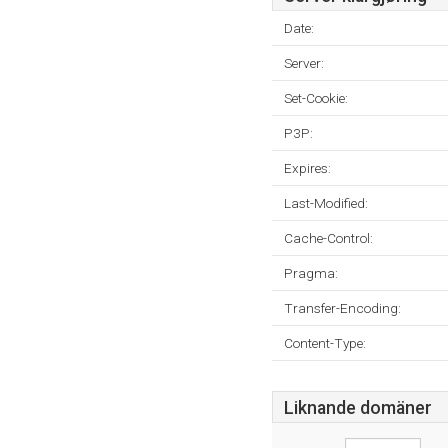
Date:
Server:
Set-Cookie:
P3P:
Expires:
Last-Modified:
Cache-Control:
Pragma:
Transfer-Encoding:
Content-Type:
Liknande domäner