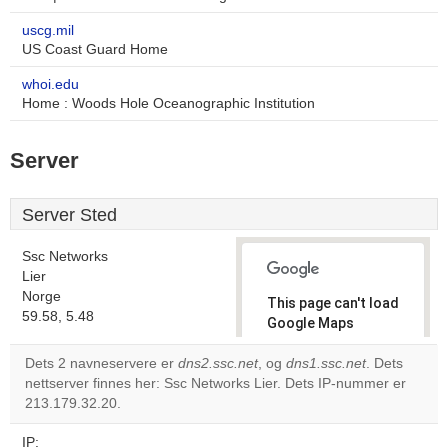
uscg.mil
US Coast Guard Home
whoi.edu
Home : Woods Hole Oceanographic Institution
Server
Server Sted
Ssc Networks
Lier
Norge
This page can't load
59.58, 5.48
Google Maps
correctly.
Dets 2 navneservere er
dns2.ssc.net
, og
dns1.ssc.net
. Dets
nettserver finnes her: Ssc Networks Lier. Dets IP-nummer er
Do you
OK
213.179.32.20.
own this
website?
IP: