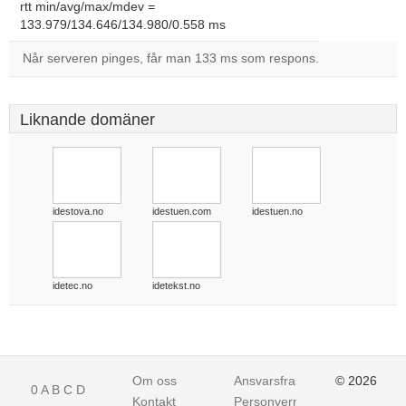
rtt min/avg/max/mdev =
133.979/134.646/134.980/0.558 ms
Når serveren pinges, får man 133 ms som respons.
Liknande domäner
idestova.no
idestuen.com
idestuen.no
idetec.no
idetekst.no
Om oss
Ansvarsfraskrivelse
© 2026
0
A
B
C
D
Kontakt
Personvern