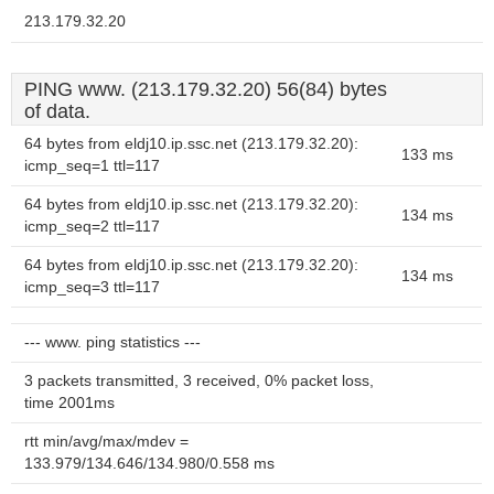
213.179.32.20
PING www. (213.179.32.20) 56(84) bytes
of data.
64 bytes from eldj10.ip.ssc.net (213.179.32.20):
133 ms
icmp_seq=1 ttl=117
64 bytes from eldj10.ip.ssc.net (213.179.32.20):
134 ms
icmp_seq=2 ttl=117
64 bytes from eldj10.ip.ssc.net (213.179.32.20):
134 ms
icmp_seq=3 ttl=117
--- www. ping statistics ---
3 packets transmitted, 3 received, 0% packet loss,
time 2001ms
rtt min/avg/max/mdev =
133.979/134.646/134.980/0.558 ms