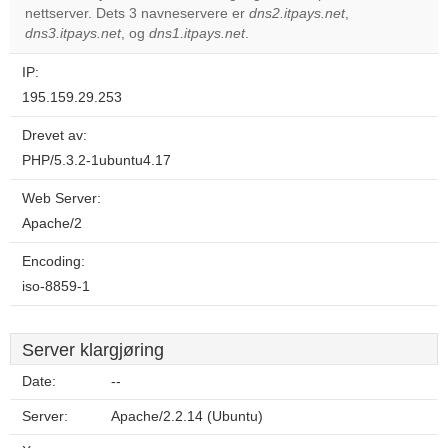
nettserver. Dets 3 navneservere er
dns2.itpays.net
,
dns3.itpays.net
, og
dns1.itpays.net
.
IP:
195.159.29.253
Drevet av:
PHP/5.3.2-1ubuntu4.17
Web Server:
Apache/2
Encoding:
iso-8859-1
Server klargjøring
Date:
--
Server:
Apache/2.2.14 (Ubuntu)