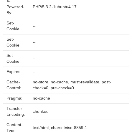
X-
Powered-
PHP/5.3.2-1ubuntu4.17
By:
Set-
--
Cookie:
Set-
--
Cookie:
Set-
--
Cookie:
Expires:
--
Cache-
no-store, no-cache, must-revalidate, post-
Control:
check=0, pre-check=0
Pragma:
no-cache
Transfer-
chunked
Encoding:
Content-
text/html; charset=iso-8859-1
Type: