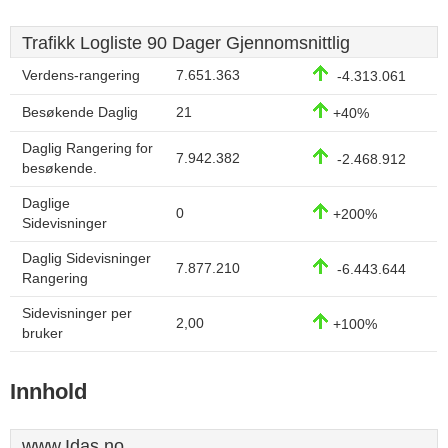
Trafikk Logliste 90 Dager Gjennomsnittlig
Verdens-rangering
7.651.363
-4.313.061
Besøkende Daglig
21
+40%
Daglig Rangering for
7.942.382
-2.468.912
besøkende.
Daglige
0
+200%
Sidevisninger
Daglig Sidevisninger
7.877.210
-6.443.644
Rangering
Sidevisninger per
2,00
+100%
bruker
Innhold
www.Idas.no