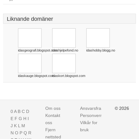
Liknande domäner
idasgeografi.blogspot.com
idashjelpefond.no
idashobby.blogg.no
idaskauge.blogspot.com
idaskort.blogspot.com
Om oss
Ansvarsfraskrivelse
© 2026
0
A
B
C
D
Kontakt
Personvern
E
F
G
H
I
oss
Vilkår for
J
K
L
M
Fjern
bruk
N
O
P
Q
R
nettsted