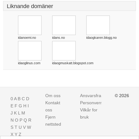
Liknande domäner
idanoemi.no
idans.no
idaogkaren.blogg.no
idaoglinus.com
idaogmuskatt.blogspot.com
Om oss
Ansvarsfraskrivelse
© 2026
0
A
B
C
D
Kontakt
Personvern
E
F
G
H
I
oss
Vilkår for
J
K
L
M
Fjern
bruk
N
O
P
Q
R
nettsted
S
T
U
V
W
X
Y
Z