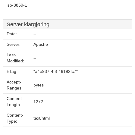
iso-8859-1
Server klargjøring
Date:
--
Server:
Apache
Last-
--
Modified:
ETag:
"a4e937-4f8-46192fc7"
Accept-
bytes
Ranges:
Content-
1272
Length:
Content-
text/html
Type: