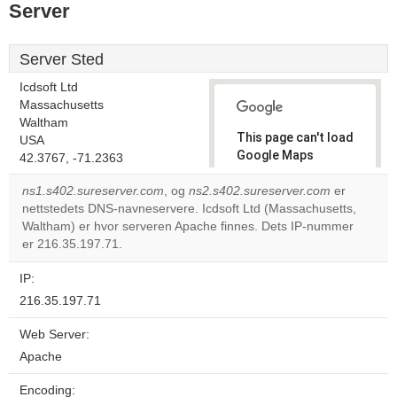
Server
Server Sted
Icdsoft Ltd
Massachusetts
Waltham
This page can't load
USA
Google Maps
42.3767, -71.2363
correctly.
ns1.s402.sureserver.com
, og
ns2.s402.sureserver.com
er
nettstedets DNS-navneservere. Icdsoft Ltd (Massachusetts,
Do you
OK
Waltham) er hvor serveren Apache finnes. Dets IP-nummer
own this
website?
er 216.35.197.71.
IP:
216.35.197.71
Web Server:
Apache
Encoding: