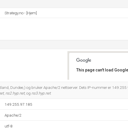
Strategy.no - [Hjem]
This page can't load Google
Do you own this website?
tland, Dundee,) og bruker Apache/2 nettserver. Dets IP-nummer er 149.255.
net
,
ns2.hyp.net
, og
ns3.hyp.net
.
149.255.97.185
Apache/2
utf-8