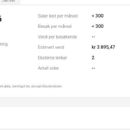
Server
< 300
Sider lest per måned
6
< 300
Besøk per måned
--
Verdi per besøkende
ring
kr 3.895,47
Estimert verdi
2
Eksterne lenker
--
Antall sider
ert data, vennligst les ansvarsfraskrivelsen.