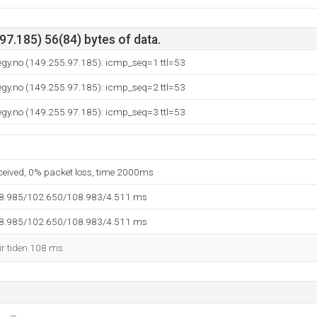
7.185) 56(84) bytes of data.
egy.no (149.255.97.185): icmp_seq=1 ttl=53
egy.no (149.255.97.185): icmp_seq=2 ttl=53
egy.no (149.255.97.185): icmp_seq=3 ttl=53
eceived, 0% packet loss, time 2000ms
98.985/102.650/108.983/4.511 ms
98.985/102.650/108.983/4.511 ms
ir tiden 108 ms.
--