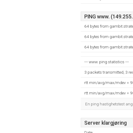
PING www. (149.255.9
64 bytes from gambit.strat
64 bytes from gambit.strat
64 bytes from gambit.strat
--- www. ping statistics ---
3 packets transmitted, 3 r
rtt min/avg/max/mdev = 
rtt min/avg/max/mdev = 
En ping hastighetstest ang
Server klargjøring
Date: