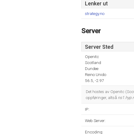
Lenker ut
strategy.no
Server
Server Sted
Openitc
Scotland
Dundee
Reino Unido
56.5, -2.97
Det hostes av Openitc (Sco
oppføringer, altså
ns1.hyp.
IP:
Web Server:
Encoding: