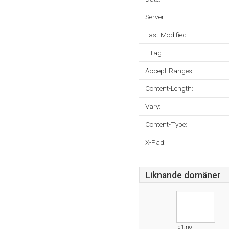
Server:
Last-Modified:
ETag:
Accept-Ranges:
Content-Length:
Vary:
Content-Type:
X-Pad:
Liknande domäner
id1.no