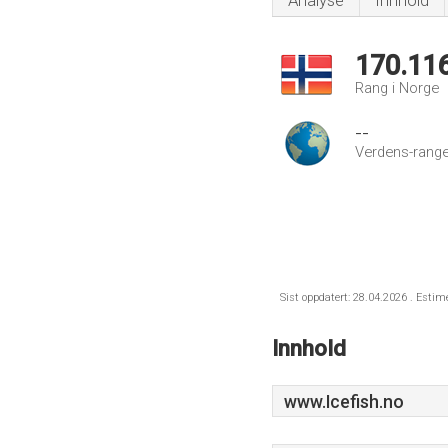
Analyse
Innhold
170.11
Rang i Norge
--
Verdens-range
Sist oppdatert: 28.04.2026 . Estim
Innhold
www.Icefish.no