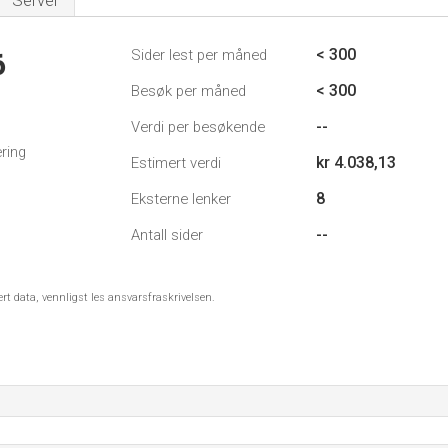
Server
< 300
Sider lest per måned
6
< 300
Besøk per måned
--
Verdi per besøkende
ring
kr 4.038,13
Estimert verdi
8
Eksterne lenker
--
Antall sider
ert data, vennligst les ansvarsfraskrivelsen.