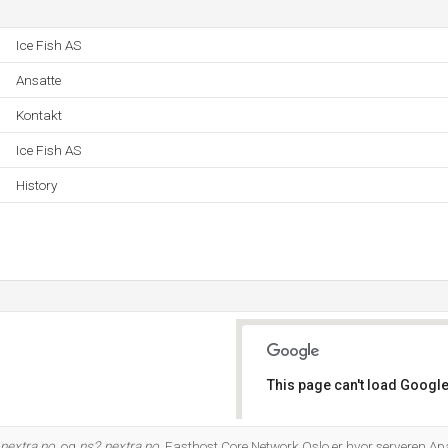
Ice Fish AS
Ansatte
Kontakt
Ice Fish AS
History
This page can't load Google
Do you own this website?
nextra.no
, og
ns2.nextra.no
. Fasthost Core Network Oslo er hvor serveren Ap