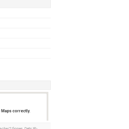
 Maps correctly.
OK
ache/2 finnes. Dets IP-