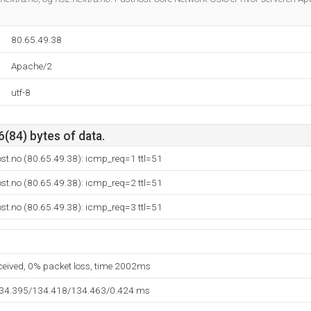
80.65.49.38
Apache/2
utf-8
6(84) bytes of data.
st.no (80.65.49.38): icmp_req=1 ttl=51
st.no (80.65.49.38): icmp_req=2 ttl=51
st.no (80.65.49.38): icmp_req=3 ttl=51
eceived, 0% packet loss, time 2002ms
134.395/134.418/134.463/0.424 ms