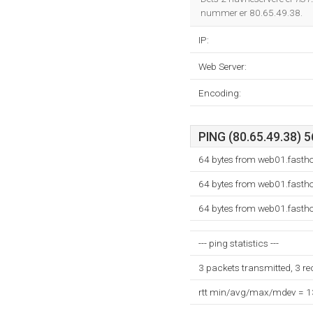
nummer er 80.65.49.38.
IP:
Web Server:
Encoding:
PING (80.65.49.38) 5
64 bytes from web01.fastho
64 bytes from web01.fastho
64 bytes from web01.fastho
--- ping statistics ---
3 packets transmitted, 3 r
rtt min/avg/max/mdev = 