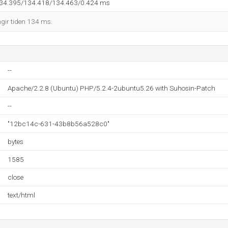
134.395/134.418/134.463/0.424 ms
ngir tiden 134 ms.
--
Apache/2.2.8 (Ubuntu) PHP/5.2.4-2ubuntu5.26 with Suhosin-Patch
--
"12bc14c-631-43b8b56a528c0"
bytes
1585
close
text/html