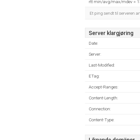
rtt min/avg/max/mdev = 
Et ping sendt til serveren a
Server klargjøring
Date:
Server:
Last-Modified:
ETag:
Accept-Ranges:
Content-Length:
Connection:
Content-Type: