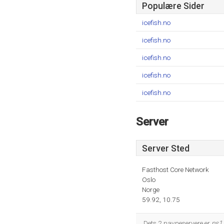
Populære Sider
icefish.no
icefish.no
icefish.no
icefish.no
icefish.no
Server
Server Sted
Fasthost Core Network
Oslo
Norge
59.92, 10.75
Dets 2 navneservere er
ns1.