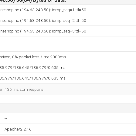
8.50) 56(84) bytes of data.
eneshop.no (194.63.248.50): icmp_seq=1 ttl=50
eneshop.no (194.63.248.50): icmp_seq=2 ttl=50
eneshop.no (194.63.248.50): icmp_seq=3 ttl=50
eceived, 0% packet loss, time 2000ms
135.979/136.645/136.979/0.635 ms
135.979/136.645/136.979/0.635 ms
man 136 ms som respons.
--
Apache/2.2.16