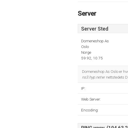
Server
Server Sted
Domeneshop As
Oslo
Norge
59.92, 10.75
Domeneshop As Oslo er hvo
ns3.hyp.net
er nettstedets 
IP:
Web Server:
Encoding: