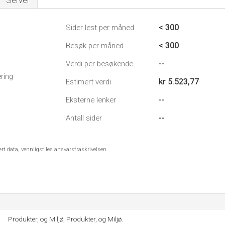
Server
< 300
Sider lest per måned
< 300
Besøk per måned
--
Verdi per besøkende
ring
kr 5.523,77
Estimert verdi
--
Eksterne lenker
--
Antall sider
ert data, vennligst les ansvarsfraskrivelsen.
Produkter, og Miljø, Produkter, og Miljø.