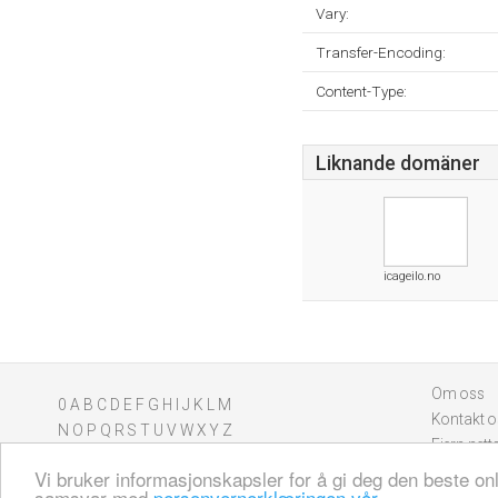
Vary:
Transfer-Encoding:
Content-Type:
Liknande domäner
icageilo.no
Om oss
0
A
B
C
D
E
F
G
H
I
J
K
L
M
Kontakt o
N
O
P
Q
R
S
T
U
V
W
X
Y
Z
Fjern nett
Vi bruker informasjonskapsler for å gi deg den beste on
samsvar med
personvernerklæringen vår