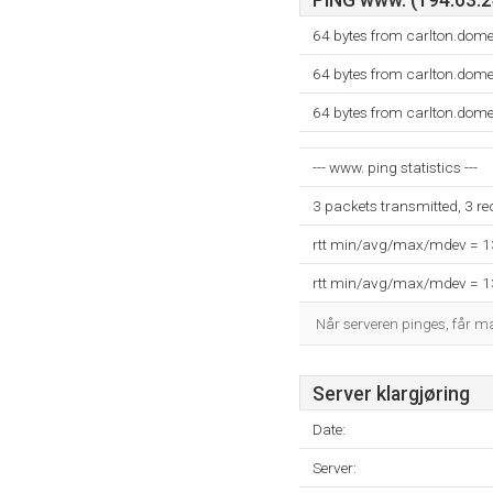
PING www. (194.63.24
64 bytes from carlton.dom
64 bytes from carlton.dom
64 bytes from carlton.dom
--- www. ping statistics ---
3 packets transmitted, 3 r
rtt min/avg/max/mdev = 
rtt min/avg/max/mdev = 
Når serveren pinges, får 
Server klargjøring
Date:
Server: