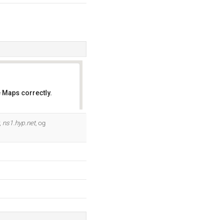
 Maps correctly.
OK
,
ns1.hyp.net
, og