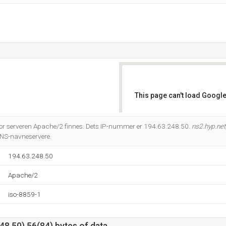
This page can't load Google
Do you own this website?
r serveren Apache/2 finnes. Dets IP-nummer er 194.63.248.50.
ns2.hyp.net
DNS-navneservere.
194.63.248.50
Apache/2
iso-8859-1