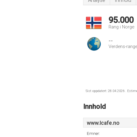
Analyse
Innhold
95.000
Rang i Norge
--
Verdens-range
Sist oppdatert: 28.04.2026 . Estim
Innhold
www.Icafe.no
Emner: