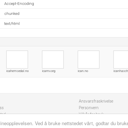
Accept-Encoding
chunked
text/html
icahemsedal.no
icamv.org
ican.no
icanhasch
Ansvarsfraskrivelse
ss
Personvern
sted
Vilkår for bruk
lineopplevelsen. Ved å bruke nettstedet vårt, godtar du bruk