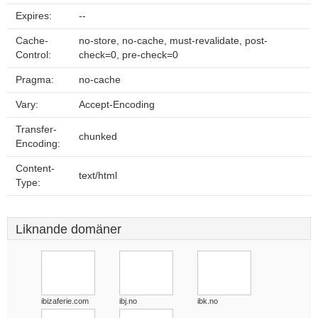
Expires:
--
Cache-
no-store, no-cache, must-revalidate, post-
Control:
check=0, pre-check=0
Pragma:
no-cache
Vary:
Accept-Encoding
Transfer-
chunked
Encoding:
Content-
text/html
Type:
Liknande domäner
ibizaferie.com
ibj.no
ibk.no