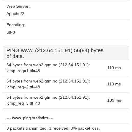
Web Server:
Apache/2
Encoding:
utf-8
PING www. (212.64.151.91) 56(84) bytes
of data.
64 bytes from web2.gtm.no (212.64.151.91):
110 ms
icmp_req=1 ttl=48
64 bytes from web2.gtm.no (212.64.151.91):
110 ms
icmp_req=2 ttl=48
64 bytes from web2.gtm.no (212.64.151.91):
109 ms
icmp_req=3 ttl=48
--- www. ping statistics ---
3 packets transmitted, 3 received, 0% packet loss,