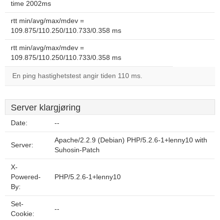
time 2002ms
rtt min/avg/max/mdev =
109.875/110.250/110.733/0.358 ms
rtt min/avg/max/mdev =
109.875/110.250/110.733/0.358 ms
En ping hastighetstest angir tiden 110 ms.
Server klargjøring
Date:
--
Apache/2.2.9 (Debian) PHP/5.2.6-1+lenny10 with
Server:
Suhosin-Patch
X-
Powered-
PHP/5.2.6-1+lenny10
By:
Set-
--
Cookie: