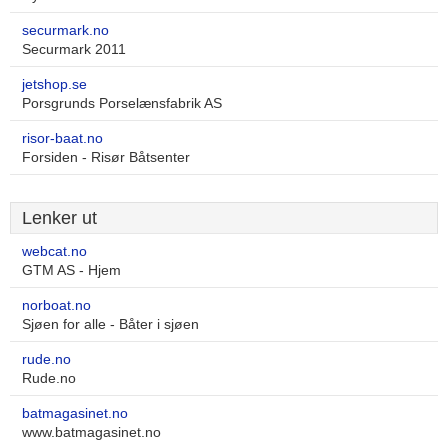
securmark.no
Securmark 2011
jetshop.se
Porsgrunds Porselænsfabrik AS
risor-baat.no
Forsiden - Risør Båtsenter
Lenker ut
webcat.no
GTM AS - Hjem
norboat.no
Sjøen for alle - Båter i sjøen
rude.no
Rude.no
batmagasinet.no
www.batmagasinet.no