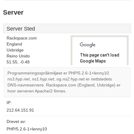
Server
Server Sted
Rackspace.com
England
Uxbridge
This page can't load
Reino Unido
Google Maps
51.55, -0.48
correctly.
Programmeringsspråkmiljøet er PHP/5.2.6-1+lenny10.
ns3.hyp.net
,
ns1.hyp.net
, og
ns2.hyp.net
er nettstedets
Do you
OK
DNS-navneservere. Rackspace.com (England, Uxbridge) er
own this
website?
hvor serveren Apache/2 finnes.
IP:
212.64.151.91
Drevet av:
PHP/5.2.6-1+lenny10