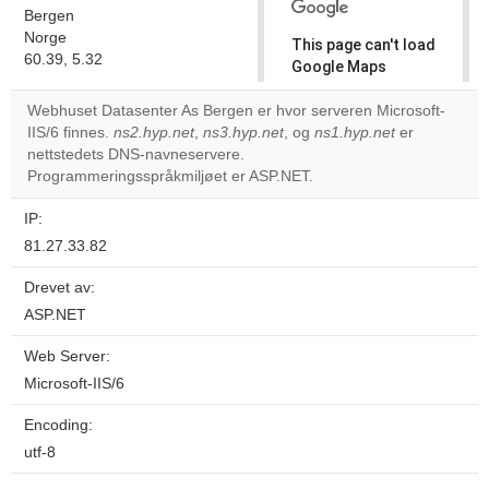
Bergen
Norge
This page can't load
60.39, 5.32
Google Maps
correctly.
Webhuset Datasenter As Bergen er hvor serveren Microsoft-
IIS/6 finnes.
ns2.hyp.net
,
ns3.hyp.net
, og
ns1.hyp.net
er
Do you
OK
nettstedets DNS-navneservere.
own this
website?
Programmeringsspråkmiljøet er ASP.NET.
IP:
81.27.33.82
Drevet av:
ASP.NET
Web Server:
Microsoft-IIS/6
Encoding:
utf-8