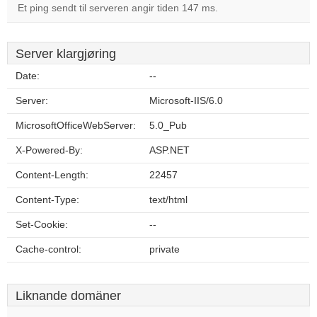
Et ping sendt til serveren angir tiden 147 ms.
Server klargjøring
Date:
--
Server:
Microsoft-IIS/6.0
MicrosoftOfficeWebServer:
5.0_Pub
X-Powered-By:
ASP.NET
Content-Length:
22457
Content-Type:
text/html
Set-Cookie:
--
Cache-control:
private
Liknande domäner