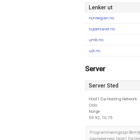
Lenker ut
norwegian.no
supersaver.no
umb.no
udi.no
Server
Server Sted
Host1 Da Hosting Network
Oslo
Norge
59.92, 10.75
Programmeringsspråkmiljø
navneservere. Host1 Da Hos