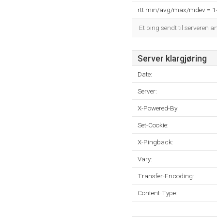
rtt min/avg/max/mdev = 
Et ping sendt til serveren a
Server klargjøring
Date:
Server:
X-Powered-By:
Set-Cookie:
X-Pingback:
Vary:
Transfer-Encoding:
Content-Type: