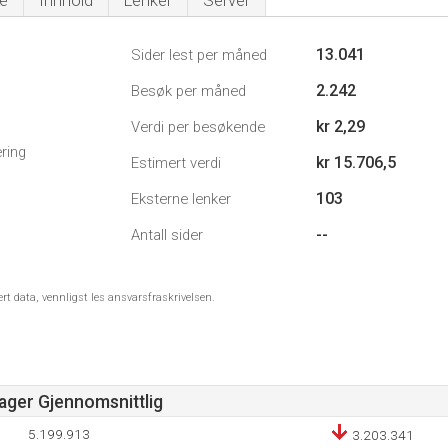
e
Innhold
Lenker
Server
13.041
Sider lest per måned
2.242
Besøk per måned
kr 2,29
Verdi per besøkende
ring
kr 15.706,5
Estimert verdi
103
Eksterne lenker
--
Antall sider
ert data, vennligst les ansvarsfraskrivelsen.
Dager Gjennomsnittlig
5.199.913
3.203.341