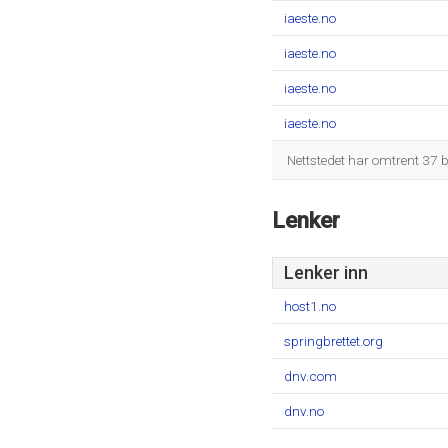
iaeste.no
iaeste.no
iaeste.no
iaeste.no
Nettstedet har omtrent 37 b
Lenker
Lenker inn
host1.no
springbrettet.org
dnv.com
dnv.no