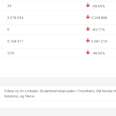
34
-68,66%
5.578.594
3.208.888
0
-83,77%
5.168.917
3.581.219
2,50
-48,55%
Follow Us On Linkedin, Studentsamskipnaden I Trondheim, Det Norske Ve
Solutions, og Tekna.