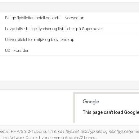
Billige flybilletter, hotell og leiebil - Norwegian
Lavprisfly - billige flyreiser og flybilletter på Supersaver
Universitetet for miljø- og biovitenskap
UDI: Forsiden
This page can't load Google
Do you own this website?
et er PHP/5.3.2-1ubuntu4.18.
ns1.hyp.net
,
ns2.hyp.net
, og
ns3.hyp.net
er ne
ting Network Oslo er hvor serveren Apache/2 finnes.