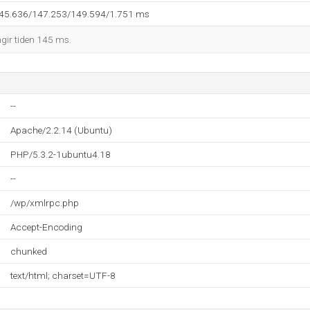
145.636/147.253/149.594/1.751 ms
ngir tiden 145 ms.
--
Apache/2.2.14 (Ubuntu)
PHP/5.3.2-1ubuntu4.18
--
/wp/xmlrpc.php
Accept-Encoding
chunked
text/html; charset=UTF-8