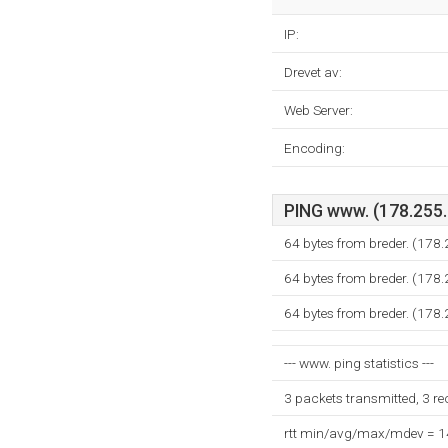
IP:
Drevet av:
Web Server:
Encoding:
PING www. (178.255.1
64 bytes from breder. (178
64 bytes from breder. (178
64 bytes from breder. (178
--- www. ping statistics ---
3 packets transmitted, 3 r
rtt min/avg/max/mdev = 