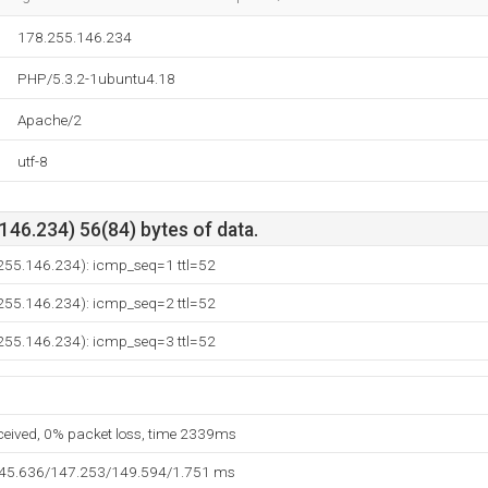
178.255.146.234
PHP/5.3.2-1ubuntu4.18
Apache/2
utf-8
46.234) 56(84) bytes of data.
.255.146.234): icmp_seq=1 ttl=52
.255.146.234): icmp_seq=2 ttl=52
.255.146.234): icmp_seq=3 ttl=52
eceived, 0% packet loss, time 2339ms
145.636/147.253/149.594/1.751 ms