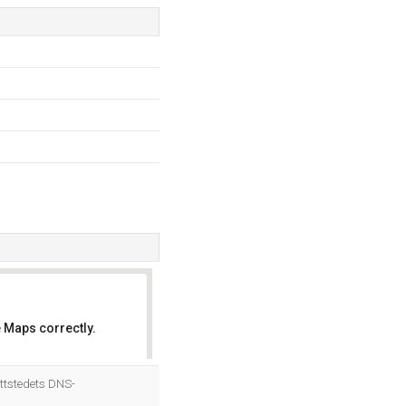
 Maps correctly.
OK
ttstedets DNS-