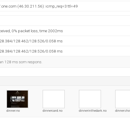
7.one.com (46.30.211.56): icmp_req=3 ttl=49
eceived, 0% packet loss, time 2002ms
128.384/128.462/128.526/0.058 ms
128.384/128.462/128.526/0.058 ms
man 128 ms som respons.
dinner.no
dinnercard.no
dinnerinthedark.no
dinnersho