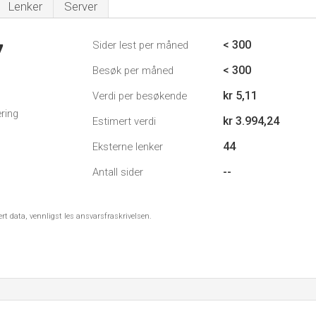
Lenker
Server
< 300
Sider lest per måned
7
< 300
Besøk per måned
kr 5,11
Verdi per besøkende
ring
kr 3.994,24
Estimert verdi
44
Eksterne lenker
--
Antall sider
ert data, vennligst les ansvarsfraskrivelsen.