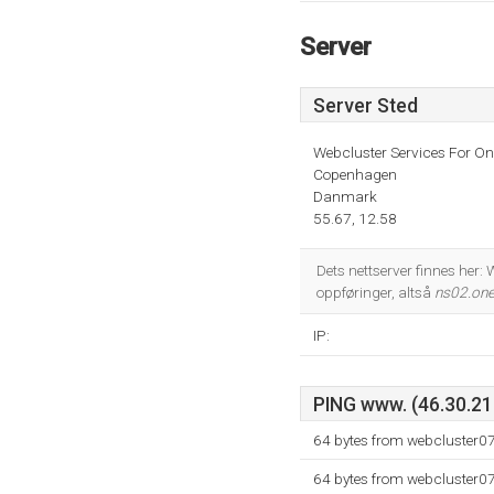
Server
Server Sted
Webcluster Services For O
Copenhagen
Danmark
55.67, 12.58
Dets nettserver finnes her
oppføringer, altså
ns02.on
IP:
PING www. (46.30.211
64 bytes from webcluster0
64 bytes from webcluster0