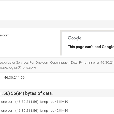
ne.com
This page can't load Google
Do you own this website?
: Webcluster Services For One.com Copenhagen. Dets IP-nummer er 46.30.21
e.com
, og
ns01.one.com
.
46.30.211.56
.56) 56(84) bytes of data.
7.one.com (46.30.211.56): icmp_req=1 ttl=49
7.one.com (46.30.211.56): icmp_req=2 ttl=49