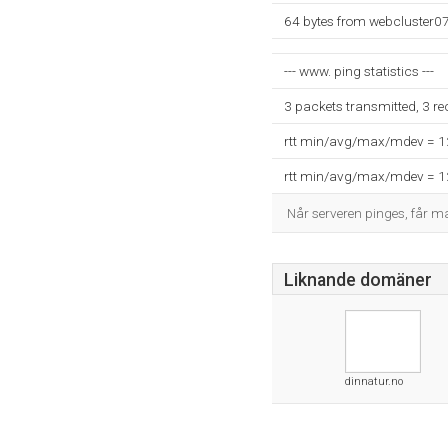
64 bytes from webcluster0
--- www. ping statistics ---
3 packets transmitted, 3 r
rtt min/avg/max/mdev = 
rtt min/avg/max/mdev = 
Når serveren pinges, får 
Liknande domäner
dinnatur.no