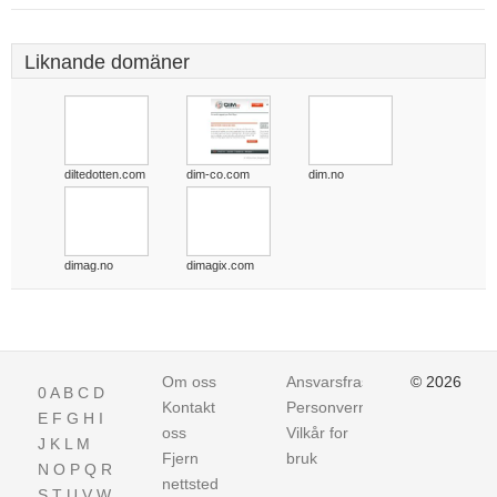
Liknande domäner
diltedotten.com
dim-co.com
dim.no
dimag.no
dimagix.com
Om oss
Ansvarsfraskrivelse
© 2026
0
A
B
C
D
Kontakt
Personvern
E
F
G
H
I
oss
Vilkår for
J
K
L
M
Fjern
bruk
N
O
P
Q
R
nettsted
S
T
U
V
W