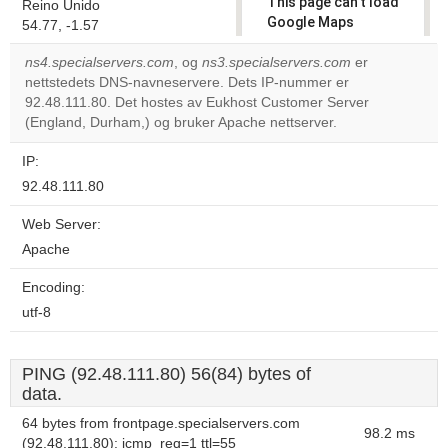
This page can't load
Reino Unido
Google Maps
54.77, -1.57
correctly.
ns4.specialservers.com
, og
ns3.specialservers.com
er
nettstedets DNS-navneservere. Dets IP-nummer er
Do you
OK
92.48.111.80. Det hostes av Eukhost Customer Server
own this
website?
(England, Durham,) og bruker Apache nettserver.
IP:
92.48.111.80
Web Server:
Apache
Encoding:
utf-8
PING (92.48.111.80) 56(84) bytes of
data.
64 bytes from frontpage.specialservers.com
98.2 ms
(92.48.111.80): icmp_req=1 ttl=55