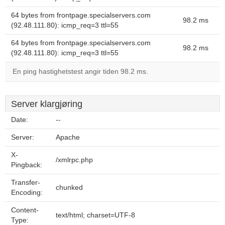
64 bytes from frontpage.specialservers.com
98.2 ms
(92.48.111.80): icmp_req=3 ttl=55
64 bytes from frontpage.specialservers.com
98.2 ms
(92.48.111.80): icmp_req=3 ttl=55
En ping hastighetstest angir tiden 98.2 ms.
Server klargjøring
Date:
--
Server:
Apache
X-
/xmlrpc.php
Pingback:
Transfer-
chunked
Encoding:
Content-
text/html; charset=UTF-8
Type: