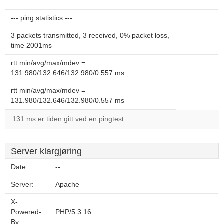
--- ping statistics ---
3 packets transmitted, 3 received, 0% packet loss,
time 2001ms
rtt min/avg/max/mdev =
131.980/132.646/132.980/0.557 ms
rtt min/avg/max/mdev =
131.980/132.646/132.980/0.557 ms
131 ms er tiden gitt ved en pingtest.
Server klargjøring
Date:
--
Server:
Apache
X-
Powered-
PHP/5.3.16
By: