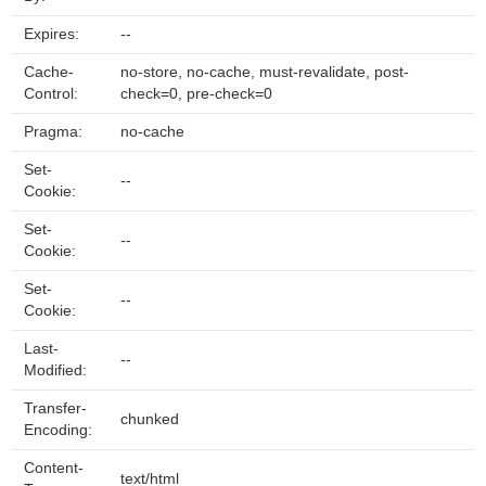
Expires:
--
Cache-
no-store, no-cache, must-revalidate, post-
Control:
check=0, pre-check=0
Pragma:
no-cache
Set-
--
Cookie:
Set-
--
Cookie:
Set-
--
Cookie:
Last-
--
Modified:
Transfer-
chunked
Encoding:
Content-
text/html