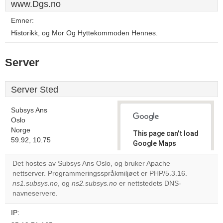
www.Dgs.no
Emner:
Historikk, og Mor Og Hyttekommoden Hennes.
Server
Server Sted
Subsys Ans
Oslo
Norge
This page can't load
59.92, 10.75
Google Maps
correctly.
Det hostes av Subsys Ans Oslo, og bruker Apache
nettserver. Programmeringsspråkmiljøet er PHP/5.3.16.
Do you
OK
ns1.subsys.no
, og
ns2.subsys.no
er nettstedets DNS-
own this
website?
navneservere.
IP: