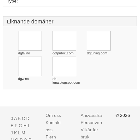
Type:
Liknande domäner
dgtal.no
dgtpublic.com
dgtuning.com
dgw.no
dh-
lena.blogspot.com
Om oss
Ansvarsfraskrivelse
© 2026
0
A
B
C
D
Kontakt
Personvern
E
F
G
H
I
oss
Vilkår for
J
K
L
M
Fjern
bruk