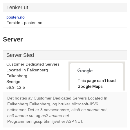
Lenker ut
posten.no
Forside - posten.no
Server
Server Sted
Customer Dedicated Servers
Located In Falkenberg
Falkenberg
This page can't load
Sverige
Google Maps
56.9, 12.5
correctly.
Det hostes av Customer Dedicated Servers Located In
Falkenberg Falkenberg, og bruker Microsoft-IIS/6
Do you
OK
nettserver. Det er 3 navneservere, altså
ns.aname.net
own this
,
website?
ns3.aname.se
, og
ns2.aname.net
.
Programmeringsspråkmiljøet er ASP.NET.