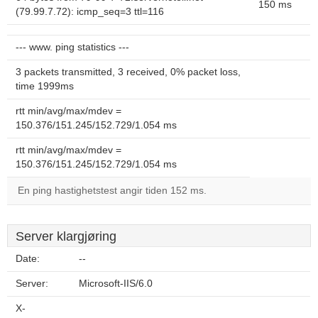
150 ms
(79.99.7.72): icmp_seq=3 ttl=116
--- www. ping statistics ---
3 packets transmitted, 3 received, 0% packet loss,
time 1999ms
rtt min/avg/max/mdev =
150.376/151.245/152.729/1.054 ms
rtt min/avg/max/mdev =
150.376/151.245/152.729/1.054 ms
En ping hastighetstest angir tiden 152 ms.
Server klargjøring
Date:
--
Server:
Microsoft-IIS/6.0
X-