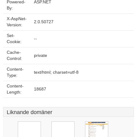
Powered-
ASP.NET
By:
X-AspNet-
2.0.50727
Version:
Set-
--
Cookie:
Cache-
private
Control:
Content-
text/html; charset=utf-8
Type:
Content-
18687
Length:
Liknande domäner