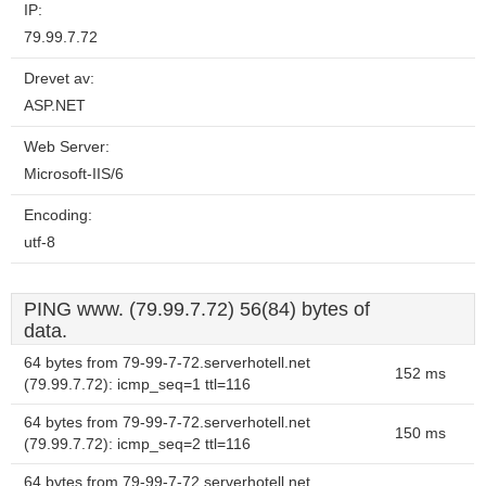
IP:
79.99.7.72
Drevet av:
ASP.NET
Web Server:
Microsoft-IIS/6
Encoding:
utf-8
PING www. (79.99.7.72) 56(84) bytes of
data.
64 bytes from 79-99-7-72.serverhotell.net
152 ms
(79.99.7.72): icmp_seq=1 ttl=116
64 bytes from 79-99-7-72.serverhotell.net
150 ms
(79.99.7.72): icmp_seq=2 ttl=116
64 bytes from 79-99-7-72.serverhotell.net