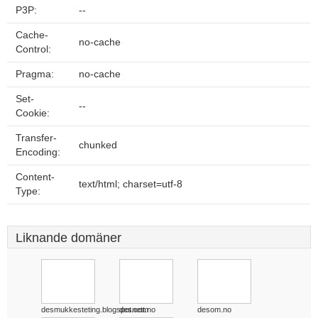
P3P:
--
Cache-
no-cache
Control:
Pragma:
no-cache
Set-
--
Cookie:
Transfer-
chunked
Encoding:
Content-
text/html; charset=utf-8
Type:
Liknande domäner
desmukkesteting.blogspot.com
desnett.no
desom.no