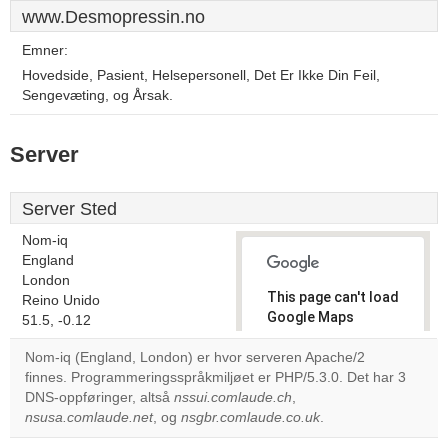
www.Desmopressin.no
Emner:
Hovedside, Pasient, Helsepersonell, Det Er Ikke Din Feil,
Sengevæting, og Årsak.
Server
Server Sted
Nom-iq
England
London
This page can't load
Reino Unido
Google Maps
51.5, -0.12
correctly.
Nom-iq (England, London) er hvor serveren Apache/2
finnes. Programmeringsspråkmiljøet er PHP/5.3.0. Det har 3
Do you
OK
DNS-oppføringer, altså
nssui.comlaude.ch
own this
,
website?
nsusa.comlaude.net
, og
nsgbr.comlaude.co.uk
.