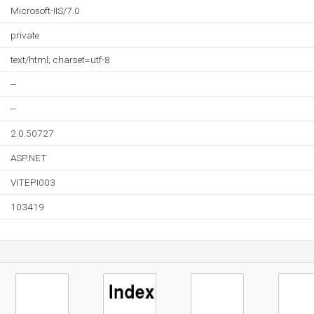
Microsoft-IIS/7.0
private
text/html; charset=utf-8
--
--
2.0.50727
ASP.NET
VITEPI003
103419