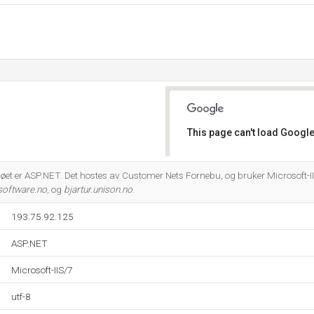
This page can't load Google
Do you own this website?
 er ASP.NET. Det hostes av Customer Nets Fornebu, og bruker Microsoft-IIS
software.no
, og
bjartur.unison.no
.
193.75.92.125
ASP.NET
Microsoft-IIS/7
utf-8