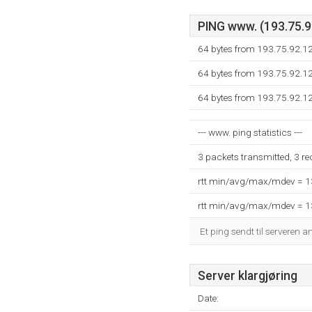
PING www. (193.75.92
64 bytes from 193.75.92.1
64 bytes from 193.75.92.1
64 bytes from 193.75.92.1
--- www. ping statistics ---
3 packets transmitted, 3 r
rtt min/avg/max/mdev = 
rtt min/avg/max/mdev = 
Et ping sendt til serveren a
Server klargjøring
Date: