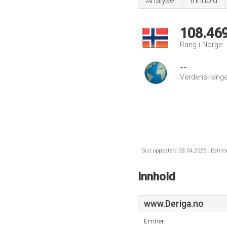
Analyse
Innhold
108.46
Rang i Norge
--
Verdens-range
Sist oppdatert: 28.04.2026 . Estim
Innhold
www.Deriga.no
Emner: