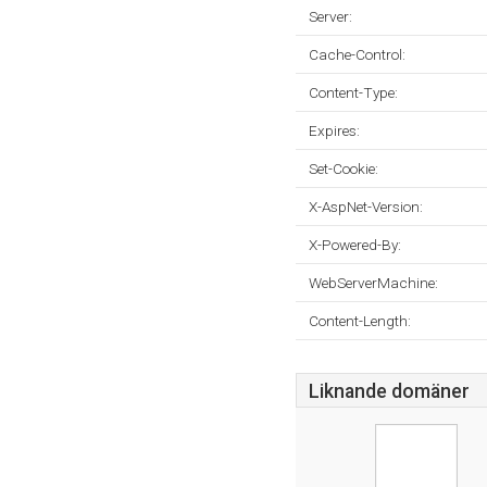
Server:
Cache-Control:
Content-Type:
Expires:
Set-Cookie:
X-AspNet-Version:
X-Powered-By:
WebServerMachine:
Content-Length:
Liknande domäner