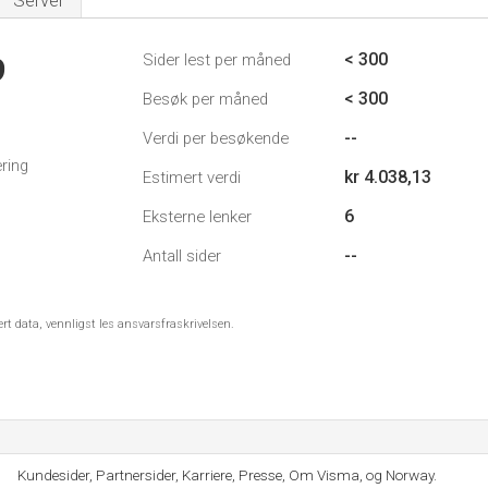
Server
< 300
Sider lest per måned
9
< 300
Besøk per måned
--
Verdi per besøkende
ring
kr 4.038,13
Estimert verdi
6
Eksterne lenker
--
Antall sider
ert data, vennligst les ansvarsfraskrivelsen.
Kundesider, Partnersider, Karriere, Presse, Om Visma, og Norway.