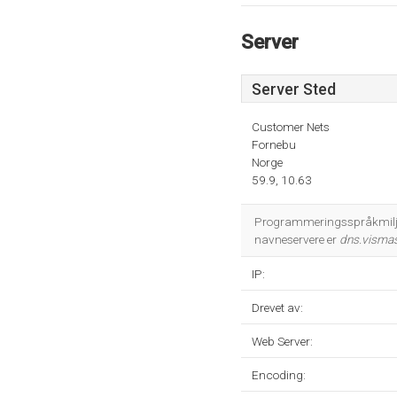
Server
Server Sted
Customer Nets
Fornebu
Norge
59.9, 10.63
Programmeringsspråkmiljøet
navneservere er
dns.visma
IP:
Drevet av:
Web Server:
Encoding: