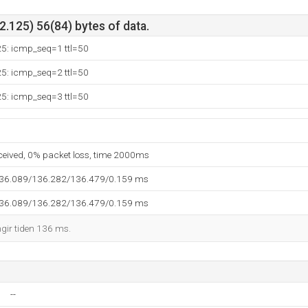
.125) 56(84) bytes of data.
25: icmp_seq=1 ttl=50
25: icmp_seq=2 ttl=50
25: icmp_seq=3 ttl=50
eceived, 0% packet loss, time 2000ms
136.089/136.282/136.479/0.159 ms
136.089/136.282/136.479/0.159 ms
ngir tiden 136 ms.
--