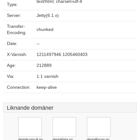
text/html; charset=utf-8
Type:
Server:
Jetty(6.1.x)
Transfer-
chunked
Encoding:
Date:
--
X-Varnish:
1211497946 1205460403
Age:
212889
Via:
1.1 varnish
Connection:
keep-alive
Liknande domäner
dentalconsult.no
dentaldata.no
dentalforum.no