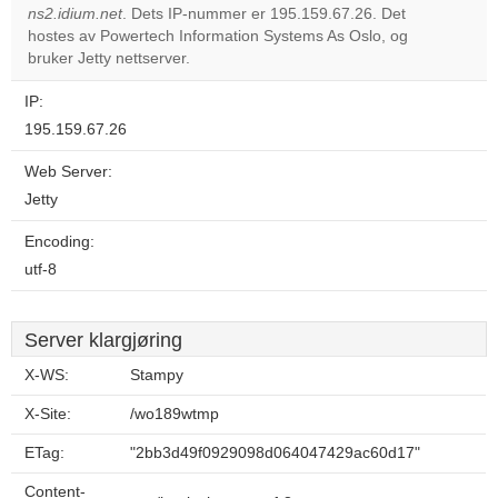
ns2.idium.net
. Dets IP-nummer er 195.159.67.26. Det
Do you
OK
hostes av Powertech Information Systems As Oslo, og
own this
website?
bruker Jetty nettserver.
IP:
195.159.67.26
Web Server:
Jetty
Encoding:
utf-8
Server klargjøring
X-WS:
Stampy
X-Site:
/wo189wtmp
ETag:
"2bb3d49f0929098d064047429ac60d17"
Content-