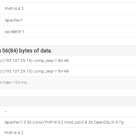
PHP/4.4.2
Apache/1
iso-8859-1
 56(84) bytes of data.
o (193.107.29.15): icmp_seq=1 ttl=48
o (193.107.29.15): icmp_seq=1 ttl=48
ir tiden 153 ms.
--
Apache/1.3.35 (Unix) PHP/4.4.2 mod_ssl/2.8.26 OpenSSL/0.9.7g
PHP/4.4.2