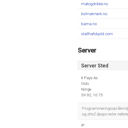
matogdrikke.no
kslmatmerk.no
bama.no
stallhafskjold.com
Server
Server Sted
It Pays As
Oslo
Norge
59.92, 10.75
Programmeringsspråkmiljøet
og
dns2.itpays.net
er netts
IP: