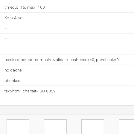
timeout=15, max=100
Keep-Alive
--
--
--
no-store, no-cache, must-revalidate, post-check=0, pre-check=0
no-cache
chunked
text/html; charset=ISO-8859-1