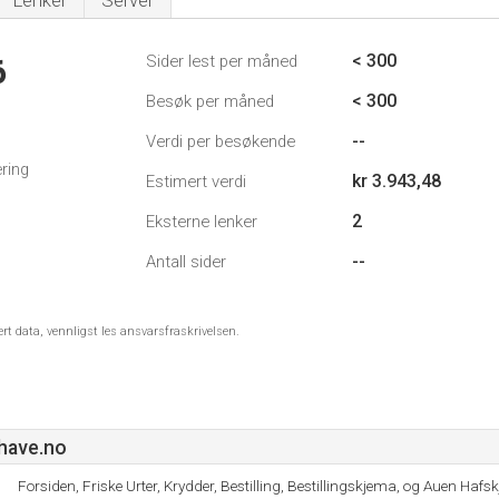
Lenker
Server
< 300
Sider lest per måned
6
< 300
Besøk per måned
--
Verdi per besøkende
ring
kr 3.943,48
Estimert verdi
2
Eksterne lenker
--
Antall sider
ert data, vennligst les ansvarsfraskrivelsen.
have.no
Forsiden, Friske Urter, Krydder, Bestilling, Bestillingskjema, og Auen Hafsk