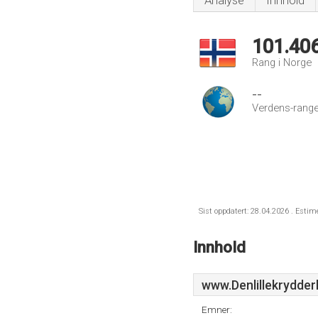
Analyse
Innhold
101.40
Rang i Norge
--
Verdens-range
Sist oppdatert: 28.04.2026 . Estim
Innhold
www.Denlillekrydder
Emner: