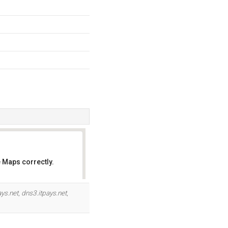
 Maps correctly.
OK
ays.net
,
dns3.itpays.net
,