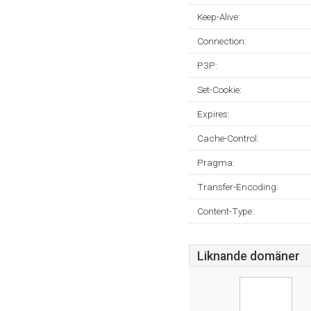
Keep-Alive:
Connection:
P3P:
Set-Cookie:
Expires:
Cache-Control:
Pragma:
Transfer-Encoding:
Content-Type:
Liknande domäner