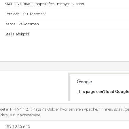
MAT OG DRIKKE - oppskrifter - menyer - vintips
Forsiden - KSL Matmerk
Bama - Velkommen
Stall Hafskjold
This page can't load Google
Do you own this website?
 er PHP/4.4.2. It Pays As Oslo er hvor serveren Apache/1 finnes.
dns1.itp
tedets DNS-navneservere.
193.107.29.15