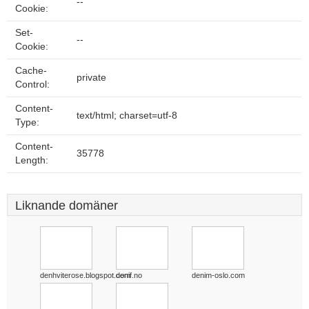
--
Cookie:
Set-
--
Cookie:
Cache-
private
Control:
Content-
text/html; charset=utf-8
Type:
Content-
35778
Length:
Liknande domäner
denhviterose.blogspot.com
denif.no
denim-oslo.com