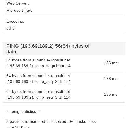
Web Server:
Microsoft-IIS/6
Encoding:
utf-8
PING (193.69.189.2) 56(84) bytes of
data.
64 bytes from summit.e-konsult.net
136 ms
(193.69.189.2): icmp_seq=1 ttl=114
64 bytes from summit.e-konsult.net
136 ms
(193.69.189.2): icmp_seq=2 ttl=114
64 bytes from summit.e-konsult.net
136 ms
(193.69.189.2): icmp_seq=3 ttl=114
--- ping statistics ---
3 packets transmitted, 3 received, 0% packet loss,
time 2001ms