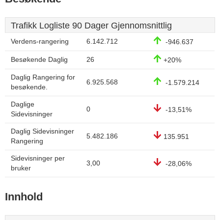
Trafikk Logliste 90 Dager Gjennomsnittlig
Verdens-rangering
6.142.712
-946.637
Besøkende Daglig
26
+20%
Daglig Rangering for
6.925.568
-1.579.214
besøkende.
Daglige
0
-13,51%
Sidevisninger
Daglig Sidevisninger
5.482.186
135.951
Rangering
Sidevisninger per
3,00
-28,06%
bruker
Innhold