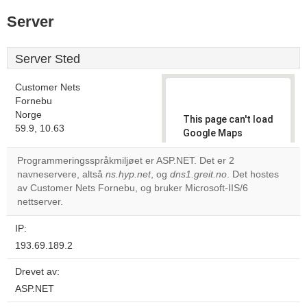
Server
Server Sted
Customer Nets
Fornebu
Norge
This page can't load
59.9, 10.63
Google Maps
correctly.
Programmeringsspråkmiljøet er ASP.NET. Det er 2
navneservere, altså
ns.hyp.net
, og
dns1.greit.no
. Det hostes
Do you
OK
av Customer Nets Fornebu, og bruker Microsoft-IIS/6
own this
website?
nettserver.
IP:
193.69.189.2
Drevet av:
ASP.NET