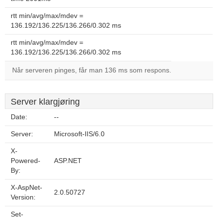
rtt min/avg/max/mdev =
136.192/136.225/136.266/0.302 ms
rtt min/avg/max/mdev =
136.192/136.225/136.266/0.302 ms
Når serveren pinges, får man 136 ms som respons.
Server klargjøring
Date:
--
Server:
Microsoft-IIS/6.0
X-
Powered-
ASP.NET
By:
X-AspNet-
2.0.50727
Version:
Set-