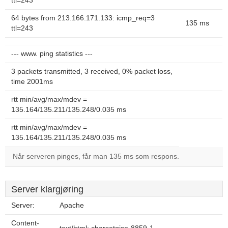
ttl=243
64 bytes from 213.166.171.133: icmp_req=3
135 ms
ttl=243
--- www. ping statistics ---
3 packets transmitted, 3 received, 0% packet loss,
time 2001ms
rtt min/avg/max/mdev =
135.164/135.211/135.248/0.035 ms
rtt min/avg/max/mdev =
135.164/135.211/135.248/0.035 ms
Når serveren pinges, får man 135 ms som respons.
Server klargjøring
Server:
Apache
Content-