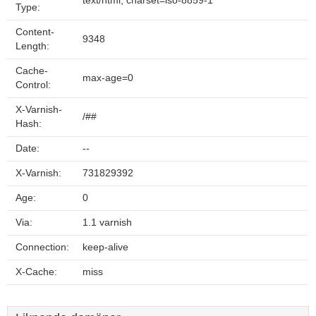
text/html; charset=iso-8859-1
Type:
Content-
9348
Length:
Cache-
max-age=0
Control:
X-Varnish-
/##
Hash:
Date:
--
X-Varnish:
731829392
Age:
0
Via:
1.1 varnish
Connection:
keep-alive
X-Cache:
miss