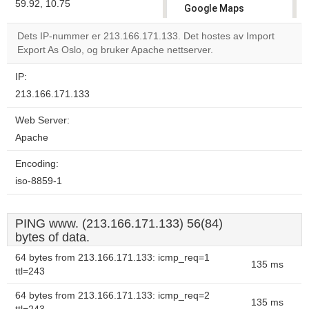
59.92, 10.75
Google Maps
correctly.
Dets IP-nummer er 213.166.171.133. Det hostes av Import
Export As Oslo, og bruker Apache nettserver.
Do you
OK
own this
website?
IP:
213.166.171.133
Web Server:
Apache
Encoding:
iso-8859-1
PING www. (213.166.171.133) 56(84)
bytes of data.
64 bytes from 213.166.171.133: icmp_req=1
135 ms
ttl=243
64 bytes from 213.166.171.133: icmp_req=2
135 ms