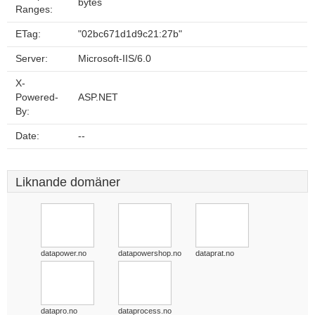
bytes
Ranges:
ETag:
"02bc671d1d9c21:27b"
Server:
Microsoft-IIS/6.0
X-
Powered-
ASP.NET
By:
Date:
--
Liknande domäner
datapower.no
datapowershop.no
dataprat.no
datapro.no
dataprocess.no