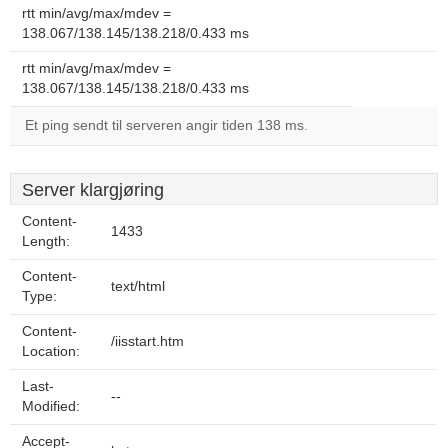
rtt min/avg/max/mdev =
138.067/138.145/138.218/0.433 ms
rtt min/avg/max/mdev =
138.067/138.145/138.218/0.433 ms
Et ping sendt til serveren angir tiden 138 ms.
Server klargjøring
Content-
1433
Length:
Content-
text/html
Type:
Content-
/iisstart.htm
Location:
Last-
--
Modified:
Accept-