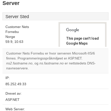
Server
Server Sted
Customer Nets
Fornebu
Norge
This page can't load
59.9, 10.63
Google Maps
correctly.
Customer Nets Fornebu er hvor serveren Microsoft-IIS/6
finnes. Programmeringsspråkmiljøet er ASP.NET.
Do you
OK
ns2.fastname.no
, og
ns.fastname.no
er nettstedets DNS-
own this
website?
navneservere.
IP:
85.252.49.33
Drevet av:
ASP.NET
Web Server: