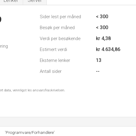
Lenker
Server
< 300
Sider lest per måned
9
< 300
Besøk per måned
kr 4,38
Verdi per besøkende
ring
kr 4.634,86
Estimert verdi
13
Eksterne lenker
--
Antall sider
ert data, vennligst les ansvarsfraskrivelsen.
'Programvare/Forhandlere'