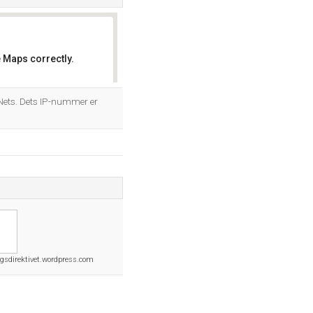
 Maps correctly.
OK
 Nets. Dets IP-nummer er
ngsdirektivet.wordpress.com