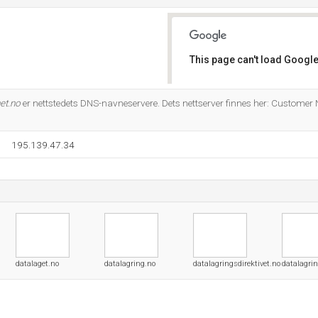
This page can't load Google
Do you own this website?
et.no
er nettstedets DNS-navneservere. Dets nettserver finnes her: Customer
195.139.47.34
datalaget.no
datalagring.no
datalagringsdirektivet.no
datalagri