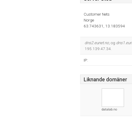
Customer Nets
Norge
63.743631, 13.183594
dns2.eunet.no
, og
dns1.eun
195.139.47.34.
IP:
Liknande domäner
datalab.no