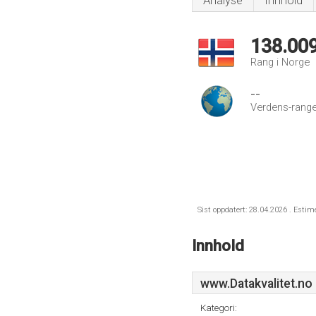
Analyse
Innhold
138.00
Rang i Norge
--
Verdens-range
Sist oppdatert: 28.04.2026 . Estim
Innhold
www.Datakvalitet.no
Kategori: