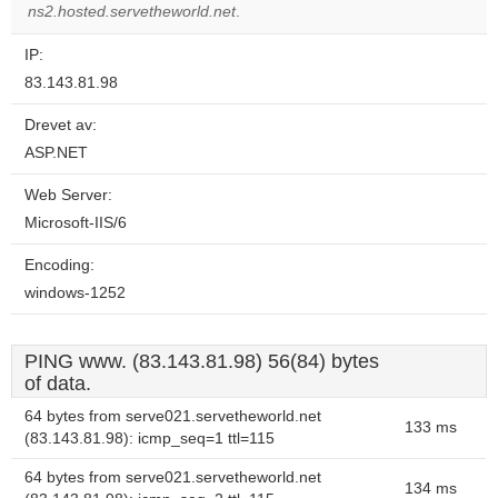
ns2.hosted.servetheworld.net
.
IP:
83.143.81.98
Drevet av:
ASP.NET
Web Server:
Microsoft-IIS/6
Encoding:
windows-1252
PING www. (83.143.81.98) 56(84) bytes
of data.
64 bytes from serve021.servetheworld.net
133 ms
(83.143.81.98): icmp_seq=1 ttl=115
64 bytes from serve021.servetheworld.net
134 ms