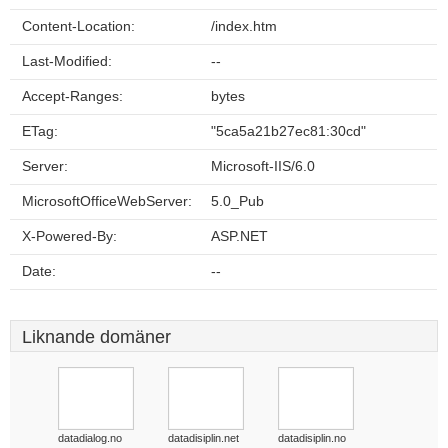
Content-Location:
/index.htm
Last-Modified:
--
Accept-Ranges:
bytes
ETag:
"5ca5a21b27ec81:30cd"
Server:
Microsoft-IIS/6.0
MicrosoftOfficeWebServer:
5.0_Pub
X-Powered-By:
ASP.NET
Date:
--
Liknande domäner
datadialog.no
datadisiplin.net
datadisiplin.no