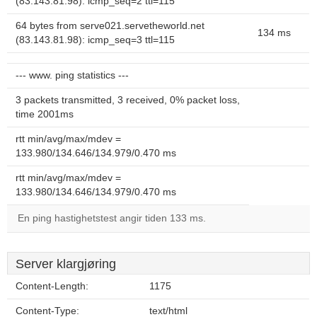
(83.143.81.98): icmp_seq=2 ttl=115
64 bytes from serve021.servetheworld.net
134 ms
(83.143.81.98): icmp_seq=3 ttl=115
--- www. ping statistics ---
3 packets transmitted, 3 received, 0% packet loss,
time 2001ms
rtt min/avg/max/mdev =
133.980/134.646/134.979/0.470 ms
rtt min/avg/max/mdev =
133.980/134.646/134.979/0.470 ms
En ping hastighetstest angir tiden 133 ms.
Server klargjøring
Content-Length:
1175
Content-Type:
text/html