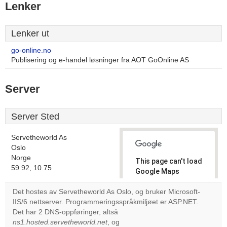
Lenker
Lenker ut
go-online.no
Publisering og e-handel løsninger fra AOT GoOnline AS
Server
Server Sted
Servetheworld As
Oslo
Norge
This page can't load
59.92, 10.75
Google Maps
correctly.
Det hostes av Servetheworld As Oslo, og bruker Microsoft-
IIS/6 nettserver. Programmeringsspråkmiljøet er ASP.NET.
Do you
OK
Det har 2 DNS-oppføringer, altså
own this
website?
ns1.hosted.servetheworld.net
, og