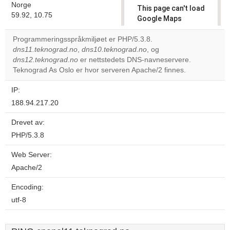
Norge
This page can't load
59.92, 10.75
Google Maps
correctly.
Programmeringsspråkmiljøet er PHP/5.3.8.
dns11.teknograd.no
,
dns10.teknograd.no
, og
Do you
OK
dns12.teknograd.no
er nettstedets DNS-navneservere.
own this
website?
Teknograd As Oslo er hvor serveren Apache/2 finnes.
IP:
188.94.217.20
Drevet av:
PHP/5.3.8
Web Server:
Apache/2
Encoding:
utf-8