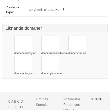
Content-
text/html; charset=utf-8
Type:
Liknande domäner
danceacademy.no
dancearenanorth.com
danceevent.no
dancefactory.no
danceogfitness.no
Om oss
Ansvarsfraskrivelse
© 2026
0
A
B
C
D
Kontakt
Personvern
E
F
G
H
I