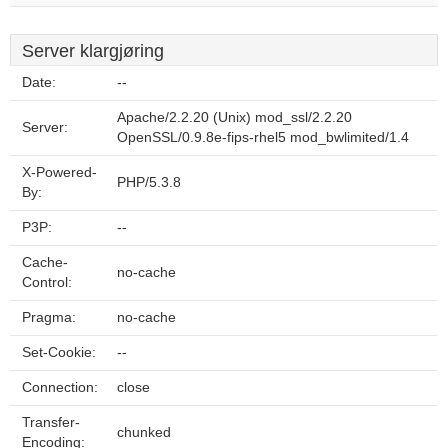
Server klargjøring
Date:
--
Apache/2.2.20 (Unix) mod_ssl/2.2.20
Server:
OpenSSL/0.9.8e-fips-rhel5 mod_bwlimited/1.4
X-Powered-
PHP/5.3.8
By:
P3P:
--
Cache-
no-cache
Control:
Pragma:
no-cache
Set-Cookie:
--
Connection:
close
Transfer-
chunked
Encoding: