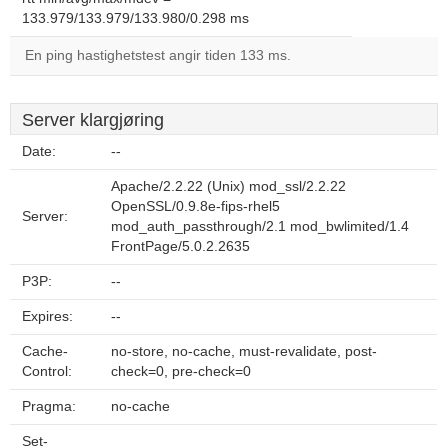
133.979/133.979/133.980/0.298 ms
En ping hastighetstest angir tiden 133 ms.
Server klargjøring
Date:
--
Apache/2.2.22 (Unix) mod_ssl/2.2.22
OpenSSL/0.9.8e-fips-rhel5
Server:
mod_auth_passthrough/2.1 mod_bwlimited/1.4
FrontPage/5.0.2.2635
P3P:
--
Expires:
--
Cache-
no-store, no-cache, must-revalidate, post-
Control:
check=0, pre-check=0
Pragma:
no-cache
Set-