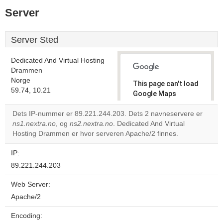
Server
Server Sted
Dedicated And Virtual Hosting
Drammen
Norge
This page can't load
59.74, 10.21
Google Maps
correctly.
Dets IP-nummer er 89.221.244.203. Dets 2 navneservere er
ns1.nextra.no
, og
ns2.nextra.no
. Dedicated And Virtual
Do you
OK
Hosting Drammen er hvor serveren Apache/2 finnes.
own this
website?
IP:
89.221.244.203
Web Server:
Apache/2
Encoding: