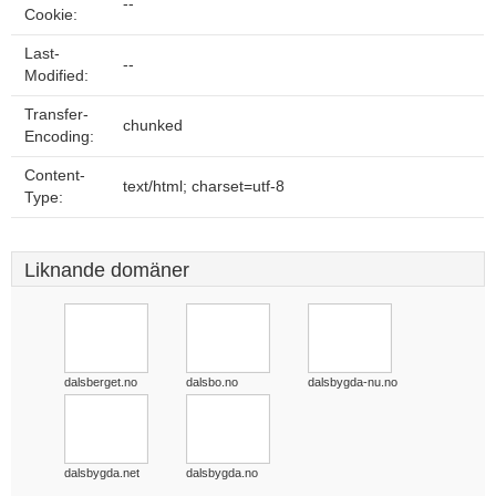
--
Cookie:
Last-
--
Modified:
Transfer-
chunked
Encoding:
Content-
text/html; charset=utf-8
Type:
Liknande domäner
dalsberget.no
dalsbo.no
dalsbygda-nu.no
dalsbygda.net
dalsbygda.no