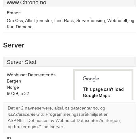
www.Chrono.no
Emner:
Om Oss, Alle Tjenester, Leie Rack, Serverhousing, Webhotell, og
Kun Domene.
Server
Server Sted
Webhuset Datasenter As
Bergen
Norge
This page can't load
60.39, 5.32
Google Maps
correctly.
Det er 2 navneservere, altså
ns.datacenter.no
, og
ns2.datacenter.no
. Programmeringsspråkmiljøet er
Do you
OK
ASP.NET. Det hostes av Webhuset Datasenter As Bergen,
own this
website?
og bruker nginx/1 nettserver.
IP: