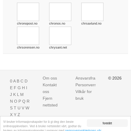
chronopost.no
chronos.no
chrsaxlund.no
chrsorensen.no
chrysant.net
Om oss
Ansvarsfraskrivelse
© 2026
0
A
B
C
D
Kontakt
Personvern
E
F
G
H
I
oss
Vilkår for
J
K
L
M
Fjern
bruk
N
O
P
Q
R
nettsted
S
T
U
V
W
X
Y
Z
Vi bruker informasjonskapsler for å gi deg den beste
forstått
onlineopplevelsen. Ved å bruke nettstedet vårt, godtar du
bruken av informasjonskapsler i samsvar med
personvernerklæringen vår