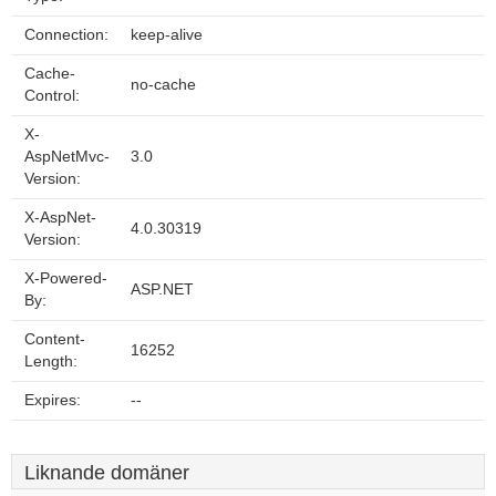
Connection:
keep-alive
Cache-
no-cache
Control:
X-
AspNetMvc-
3.0
Version:
X-AspNet-
4.0.30319
Version:
X-Powered-
ASP.NET
By:
Content-
16252
Length:
Expires:
--
Liknande domäner