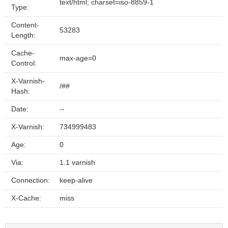
text/html; charset=iso-8859-1
Type:
Content-
53283
Length:
Cache-
max-age=0
Control:
X-Varnish-
/##
Hash:
Date:
--
X-Varnish:
734999483
Age:
0
Via:
1.1 varnish
Connection:
keep-alive
X-Cache:
miss