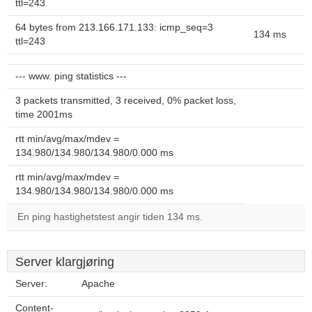
ttl=243
64 bytes from 213.166.171.133: icmp_seq=3
134 ms
ttl=243
--- www. ping statistics ---
3 packets transmitted, 3 received, 0% packet loss,
time 2001ms
rtt min/avg/max/mdev =
134.980/134.980/134.980/0.000 ms
rtt min/avg/max/mdev =
134.980/134.980/134.980/0.000 ms
En ping hastighetstest angir tiden 134 ms.
Server klargjøring
Server:
Apache
Content-