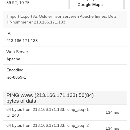
59.92, 10.75
Google Maps
correctly.
Import Export As Oslo er hvor serveren Apache finnes. Dets
IP-nummer er 213.166.171.133.
Do you
OK
own this
website?
IP:
213.166.171.133
Web Server:
Apache
Encoding:
iso-8859-1
PING www. (213.166.171.133) 56(84)
bytes of data.
64 bytes from 213.166.171.133: icmp_seq=1
134 ms
ttl=243
64 bytes from 213.166.171.133: icmp_seq=2
134 ms