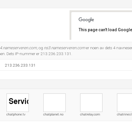
This page can't load Google
Do you own this website?
4.nameserveren.com
, og
ns3.nameserveren.com
er noen av dets 4 navneser
en. Dets IP-nummer er 213.236.233.131.
213.236.233.131
chatphone.tv
chatplanet.no
chatrelay.com
chatrines