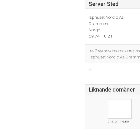
Server Sted
Isphuset Nordic As
Drammen
Norge
59.74, 10.21
ns2.nameserveren.com
,
ns
Isphuset Nordic As Dramm
IP:
Liknande domäner
chatonline.no