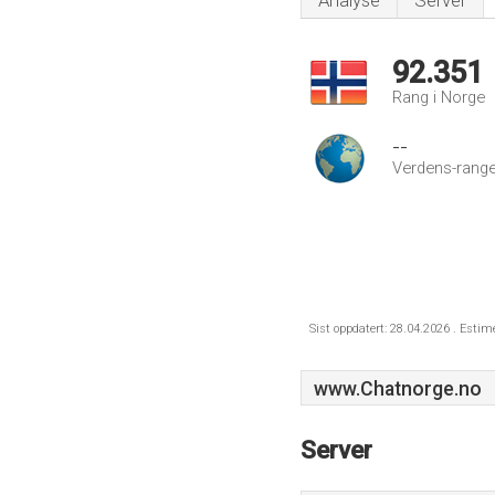
Analyse
Server
92.351
Rang i Norge
--
Verdens-range
Sist oppdatert: 28.04.2026 . Estim
www.Chatnorge.no
Server