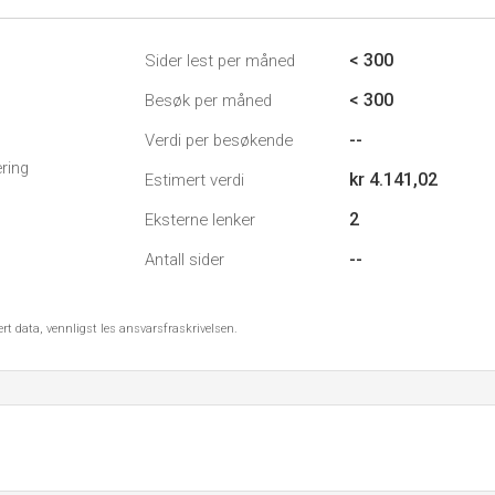
< 300
Sider lest per måned
< 300
Besøk per måned
--
Verdi per besøkende
ring
kr 4.141,02
Estimert verdi
2
Eksterne lenker
--
Antall sider
ert data, vennligst les ansvarsfraskrivelsen.