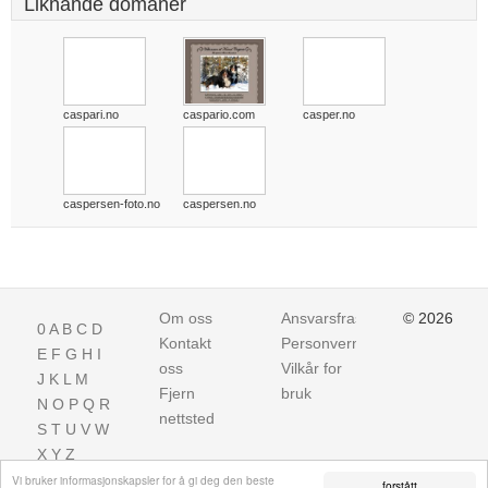
Liknande domäner
caspari.no
caspario.com
casper.no
caspersen-foto.no
caspersen.no
Om oss
Ansvarsfraskrivelse
© 2026
0
A
B
C
D
Kontakt
Personvern
E
F
G
H
I
oss
Vilkår for
J
K
L
M
Fjern
bruk
N
O
P
Q
R
nettsted
S
T
U
V
W
X
Y
Z
Vi bruker informasjonskapsler for å gi deg den beste
forstått