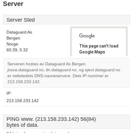
Server
Server Sted
Dataguard As
Bergen
Norge
This page can't load
60.39, 5.32
Google Maps
correctly.
Serveren hostes av Dataguard As Bergen.
josva.dataguard.no
,
lin.dataguard.no
, og
eject.dataguard.no
Do you
OK
er nettstedets DNS-navneservere. Dets IP-nummer er
own this
website?
213.158.233.142.
IP:
213.158.233.142
PING www. (213.158.233.142) 56(84)
bytes of data.