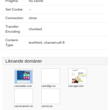
Pragma:
no-cache
Set-Cookie:
--
Connection:
close
Transfer-
chunked
Encoding:
Content-
text/html; charset=utf-8
Type:
Liknande domäner
cartrawler.com
cartridge.no
carvajal.com
carvecanem.no
carvet.eu