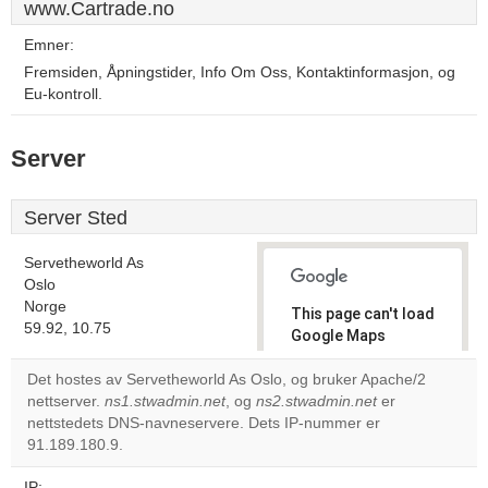
www.Cartrade.no
Emner:
Fremsiden, Åpningstider, Info Om Oss, Kontaktinformasjon, og
Eu-kontroll.
Server
Server Sted
Servetheworld As
Oslo
Norge
This page can't load
59.92, 10.75
Google Maps
correctly.
Det hostes av Servetheworld As Oslo, og bruker Apache/2
nettserver.
ns1.stwadmin.net
, og
ns2.stwadmin.net
er
Do you
OK
nettstedets DNS-navneservere. Dets IP-nummer er
own this
website?
91.189.180.9.
IP: