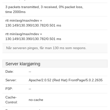
3 packets transmitted, 3 received, 0% packet loss,
time 2000ms
rtt min/avg/max/mdev =
130.149/130.390/130.782/0.501 ms
rtt min/avg/max/mdev =
130.149/130.390/130.782/0.501 ms
Når serveren pinges, får man 130 ms som respons.
Server klargjøring
Date:
--
Server:
Apache/2.0.52 (Red Hat) FrontPage/5.0.2.2635
P3P:
--
Cache-
no-cache
Control: