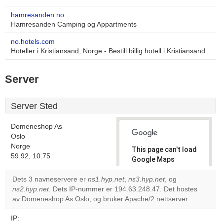
hamresanden.no
Hamresanden Camping og Appartments
no.hotels.com
Hoteller i Kristiansand, Norge - Bestill billig hotell i Kristiansand
Server
Server Sted
Domeneshop As
Oslo
Norge
This page can't load
59.92, 10.75
Google Maps
correctly.
Dets 3 navneservere er
ns1.hyp.net
,
ns3.hyp.net
, og
ns2.hyp.net
. Dets IP-nummer er 194.63.248.47. Det hostes
Do you
OK
av Domeneshop As Oslo, og bruker Apache/2 nettserver.
own this
website?
IP: