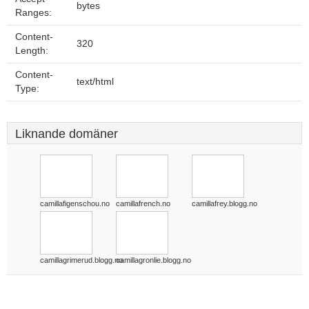
bytes
Ranges:
Content-
320
Length:
Content-
text/html
Type:
Liknande domäner
camillafigenschou.no
camillafrench.no
camillafrey.blogg.no
camillagrimerud.blogg.no
camillagronlie.blogg.no