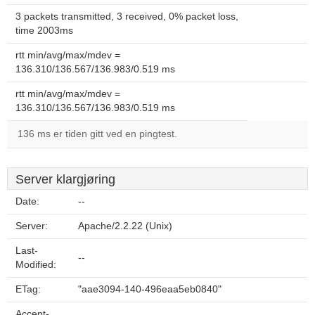
3 packets transmitted, 3 received, 0% packet loss,
time 2003ms
rtt min/avg/max/mdev =
136.310/136.567/136.983/0.519 ms
rtt min/avg/max/mdev =
136.310/136.567/136.983/0.519 ms
136 ms er tiden gitt ved en pingtest.
Server klargjøring
Date:
--
Server:
Apache/2.2.22 (Unix)
Last-
--
Modified:
ETag:
"aae3094-140-496eaa5eb0840"
Accept-