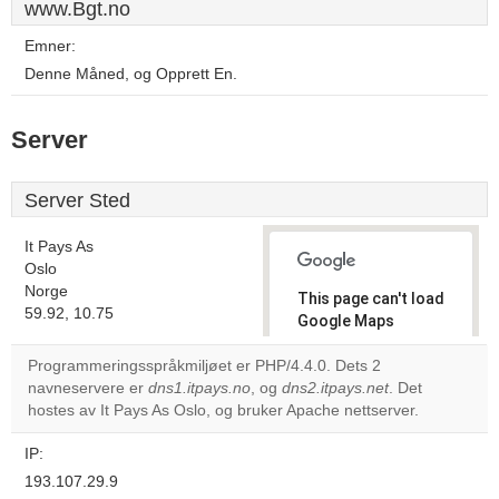
www.Bgt.no
Emner:
Denne Måned, og Opprett En.
Server
Server Sted
It Pays As
Oslo
Norge
This page can't load
59.92, 10.75
Google Maps
correctly.
Programmeringsspråkmiljøet er PHP/4.4.0. Dets 2
navneservere er
dns1.itpays.no
, og
dns2.itpays.net
. Det
Do you
OK
hostes av It Pays As Oslo, og bruker Apache nettserver.
own this
website?
IP:
193.107.29.9