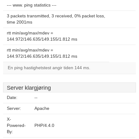
--- www. ping statistics ---
3 packets transmitted, 3 received, 0% packet loss,
time 2001ms
rtt min/avg/max/mdev =
144.972/146.635/149.155/1.812 ms
rtt min/avg/max/mdev =
144.972/146.635/149.155/1.812 ms
En ping hastighetstest angir tiden 144 ms.
Server klargjøring
Date:
--
Server:
Apache
X-
Powered-
PHP/4.4.0
By: