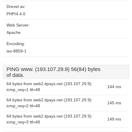
Drevet av:
PHP/4.4.0
Web Server:
Apache
Encoding:
iso-8859-1
PING www. (193.107.29.9) 56(84) bytes
of data.
64 bytes from web2.itpays.net (193.107.29.9):
144 ms
icmp_req=1 ttl=48
64 bytes from web2.itpays.net (193.107.29.9):
145 ms
icmp_req=2 ttl=48
64 bytes from web2.itpays.net (193.107.29.9):
149 ms
icmp_req=3 ttl=48