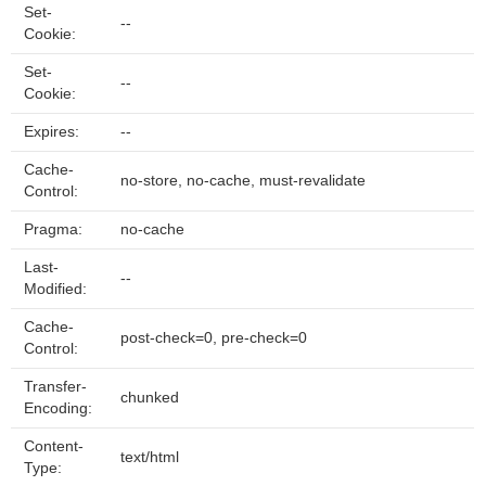
Set-
--
Cookie:
Set-
--
Cookie:
Expires:
--
Cache-
no-store, no-cache, must-revalidate
Control:
Pragma:
no-cache
Last-
--
Modified:
Cache-
post-check=0, pre-check=0
Control:
Transfer-
chunked
Encoding:
Content-
text/html
Type: