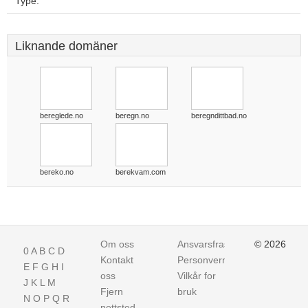
Type:
Liknande domäner
bereglede.no
beregn.no
beregndittbad.no
bereko.no
berekvam.com
Om oss
Ansvarsfraskrivelse
© 2026
0
A
B
C
D
Kontakt
Personvern
E
F
G
H
I
oss
Vilkår for
J
K
L
M
Fjern
bruk
N
O
P
Q
R
nettsted