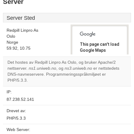
Server
Server Sted
Redpill Linpro As
Oslo
Norge
This page can't load
59.92, 10.75
Google Maps
correctly.
Det hostes av Redpill Linpro As Oslo, og bruker Apache/2
nettserver.
ns1.uniweb.no
, og
ns3.uniweb.no
er nettstedets
Do you
OK
DNS-navneservere. Programmeringsspråkmiljøet er
own this
website?
PHP/5.3.3.
IP:
87.238.52.141
Drevet av:
PHP/5.3.3
Web Server: