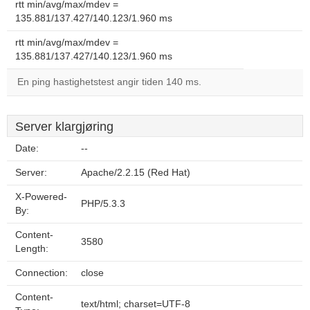
rtt min/avg/max/mdev =
135.881/137.427/140.123/1.960 ms
rtt min/avg/max/mdev =
135.881/137.427/140.123/1.960 ms
En ping hastighetstest angir tiden 140 ms.
Server klargjøring
Date:
--
Server:
Apache/2.2.15 (Red Hat)
X-Powered-
PHP/5.3.3
By:
Content-
3580
Length:
Connection:
close
Content-
text/html; charset=UTF-8