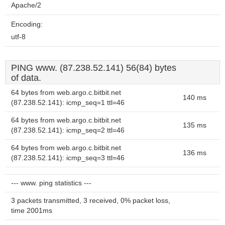
Apache/2
Encoding:
utf-8
PING www. (87.238.52.141) 56(84) bytes
of data.
64 bytes from web.argo.c.bitbit.net
140 ms
(87.238.52.141): icmp_seq=1 ttl=46
64 bytes from web.argo.c.bitbit.net
135 ms
(87.238.52.141): icmp_seq=2 ttl=46
64 bytes from web.argo.c.bitbit.net
136 ms
(87.238.52.141): icmp_seq=3 ttl=46
--- www. ping statistics ---
3 packets transmitted, 3 received, 0% packet loss,
time 2001ms