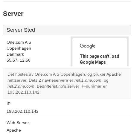
Server
Server Sted
One.com A S
Copenhagen
Danmark
This page can't load
55.67, 12.58
Google Maps
correctly.
Det hostes av One.com A S Copenhagen, og bruker Apache
nettserver. Dets 2 navneservere er
ns01.one.com
, og
Do you
OK
ns02.one.com
. Bedrifterisf.no's server IP-nummer er
own this
website?
193.202.110.142.
IP:
193.202.110.142
Web Server:
Apache