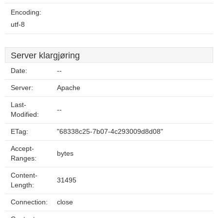
Encoding:
utf-8
Server klargjøring
Date:
--
Server:
Apache
Last-
--
Modified:
ETag:
"68338c25-7b07-4c293009d8d08"
Accept-
bytes
Ranges:
Content-
31495
Length:
Connection:
close