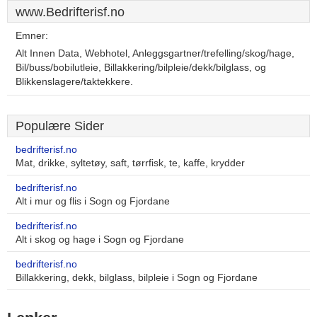
www.Bedrifterisf.no
Emner:
Alt Innen Data, Webhotel, Anleggsgartner/trefelling/skog/hage,
Bil/buss/bobilutleie, Billakkering/bilpleie/dekk/bilglass, og
Blikkenslagere/taktekkere.
Populære Sider
bedrifterisf.no
Mat, drikke, syltetøy, saft, tørrfisk, te, kaffe, krydder
bedrifterisf.no
Alt i mur og flis i Sogn og Fjordane
bedrifterisf.no
Alt i skog og hage i Sogn og Fjordane
bedrifterisf.no
Billakkering, dekk, bilglass, bilpleie i Sogn og Fjordane