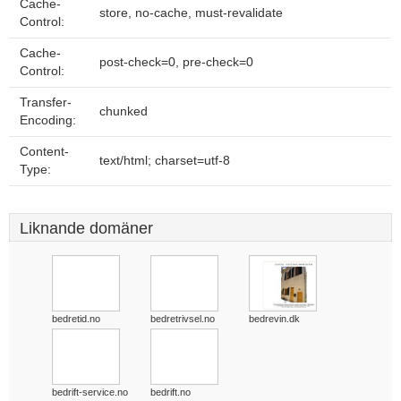
Cache-
store, no-cache, must-revalidate
Control:
Cache-
post-check=0, pre-check=0
Control:
Transfer-
chunked
Encoding:
Content-
text/html; charset=utf-8
Type:
Liknande domäner
bedretid.no
bedretrivsel.no
bedrevin.dk
bedrift-service.no
bedrift.no