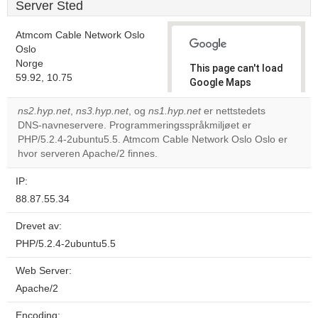
Server Sted
Atmcom Cable Network Oslo
Oslo
Norge
This page can't load
59.92, 10.75
Google Maps
correctly.
ns2.hyp.net
,
ns3.hyp.net
, og
ns1.hyp.net
er nettstedets
DNS-navneservere. Programmeringsspråkmiljøet er
Do you
OK
PHP/5.2.4-2ubuntu5.5. Atmcom Cable Network Oslo Oslo er
own this
website?
hvor serveren Apache/2 finnes.
IP:
88.87.55.34
Drevet av:
PHP/5.2.4-2ubuntu5.5
Web Server:
Apache/2
Encoding: