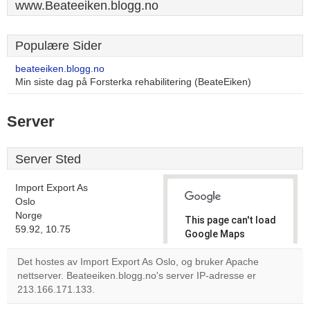
www.Beateeiken.blogg.no
Populære Sider
beateeiken.blogg.no
Min siste dag på Forsterka rehabilitering (BeateEiken)
Server
Server Sted
Import Export As
Oslo
Norge
This page can't load
59.92, 10.75
Google Maps
correctly.
Det hostes av Import Export As Oslo, og bruker Apache
nettserver. Beateeiken.blogg.no's server IP-adresse er
Do you
OK
213.166.171.133.
own this
website?