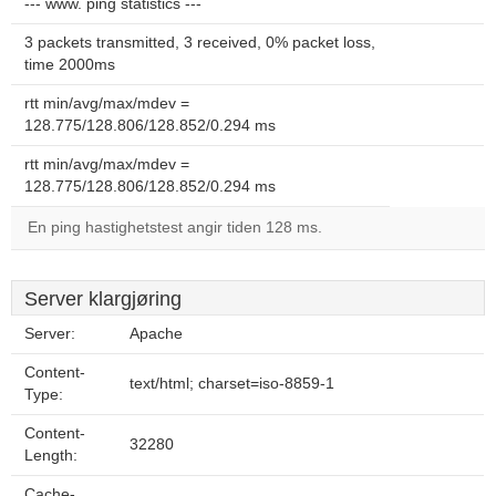
--- www. ping statistics ---
3 packets transmitted, 3 received, 0% packet loss,
time 2000ms
rtt min/avg/max/mdev =
128.775/128.806/128.852/0.294 ms
rtt min/avg/max/mdev =
128.775/128.806/128.852/0.294 ms
En ping hastighetstest angir tiden 128 ms.
Server klargjøring
Server:
Apache
Content-
text/html; charset=iso-8859-1
Type:
Content-
32280
Length:
Cache-