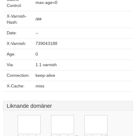
max-age=0
Control:
X-Varnish-
/##
Hash:
Date:
--
X-Varnish:
739043188
Age:
0
Via:
1.1 varnish
Connection:
keep-alive
X-Cache:
miss
Liknande domäner