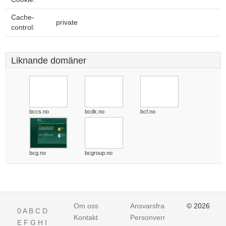
Cache-
private
control:
Liknande domäner
bccs.no
bcdk.no
bcf.no
bcg.no
bcgroup.no
Om oss
Ansvarsfraskrivelse
© 2026
0
A
B
C
D
Kontakt
Personvern
E
F
G
H
I