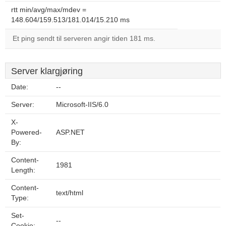
rtt min/avg/max/mdev =
148.604/159.513/181.014/15.210 ms
Et ping sendt til serveren angir tiden 181 ms.
Server klargjøring
Date:
--
Server:
Microsoft-IIS/6.0
X-
Powered-
ASP.NET
By:
Content-
1981
Length:
Content-
text/html
Type:
Set-
--
Cookie: