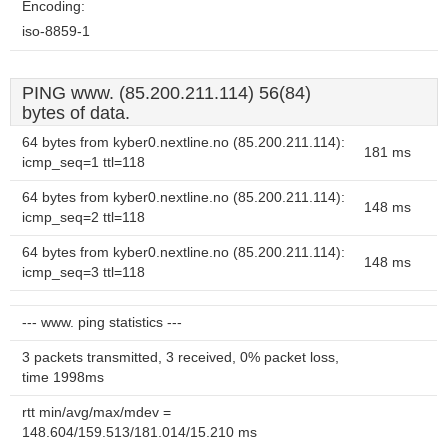
Encoding:
iso-8859-1
PING www. (85.200.211.114) 56(84)
bytes of data.
64 bytes from kyber0.nextline.no (85.200.211.114):
181 ms
icmp_seq=1 ttl=118
64 bytes from kyber0.nextline.no (85.200.211.114):
148 ms
icmp_seq=2 ttl=118
64 bytes from kyber0.nextline.no (85.200.211.114):
148 ms
icmp_seq=3 ttl=118
--- www. ping statistics ---
3 packets transmitted, 3 received, 0% packet loss,
time 1998ms
rtt min/avg/max/mdev =
148.604/159.513/181.014/15.210 ms