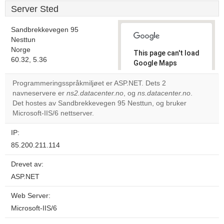
Server Sted
Sandbrekkevegen 95
Nesttun
Norge
This page can't load
60.32, 5.36
Google Maps
correctly.
Programmeringsspråkmiljøet er ASP.NET. Dets 2
navneservere er
ns2.datacenter.no
, og
ns.datacenter.no
.
Do you
OK
Det hostes av Sandbrekkevegen 95 Nesttun, og bruker
own this
website?
Microsoft-IIS/6 nettserver.
IP:
85.200.211.114
Drevet av:
ASP.NET
Web Server:
Microsoft-IIS/6