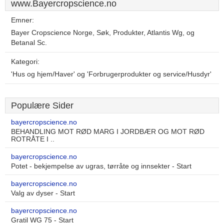
www.Bayercropscience.no
Emner:
Bayer Cropscience Norge, Søk, Produkter, Atlantis Wg, og
Betanal Sc.
Kategori:
'Hus og hjem/Haver' og 'Forbrugerprodukter og service/Husdyr'
Populære Sider
bayercropscience.no
BEHANDLING MOT RØD MARG I JORDBÆR OG MOT RØD
ROTRÅTE I ..
bayercropscience.no
Potet - bekjempelse av ugras, tørråte og innsekter - Start
bayercropscience.no
Valg av dyser - Start
bayercropscience.no
Gratil WG 75 - Start