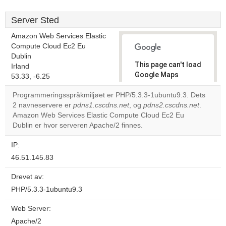
Server Sted
Amazon Web Services Elastic
Compute Cloud Ec2 Eu
Dublin
This page can't load
Irland
Google Maps
53.33, -6.25
correctly.
Programmeringsspråkmiljøet er PHP/5.3.3-1ubuntu9.3. Dets
2 navneservere er
pdns1.cscdns.net
, og
pdns2.cscdns.net
.
Do you
OK
Amazon Web Services Elastic Compute Cloud Ec2 Eu
own this
website?
Dublin er hvor serveren Apache/2 finnes.
IP:
46.51.145.83
Drevet av:
PHP/5.3.3-1ubuntu9.3
Web Server:
Apache/2