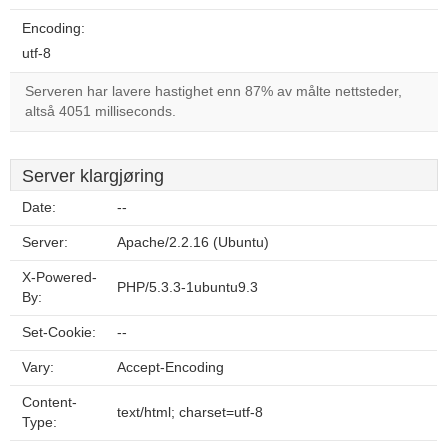
Encoding:
utf-8
Serveren har lavere hastighet enn 87% av målte nettsteder,
altså 4051 milliseconds.
Server klargjøring
Date:
--
Server:
Apache/2.2.16 (Ubuntu)
X-Powered-
PHP/5.3.3-1ubuntu9.3
By:
Set-Cookie:
--
Vary:
Accept-Encoding
Content-
text/html; charset=utf-8
Type: