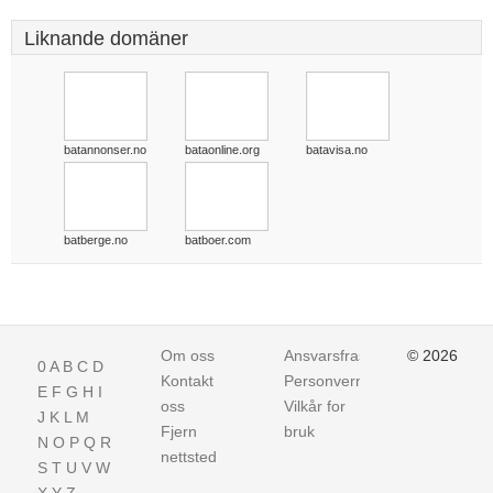
Liknande domäner
batannonser.no
bataonline.org
batavisa.no
batberge.no
batboer.com
Om oss
Ansvarsfraskrivelse
© 2026
0
A
B
C
D
Kontakt
Personvern
E
F
G
H
I
oss
Vilkår for
J
K
L
M
Fjern
bruk
N
O
P
Q
R
nettsted
S
T
U
V
W