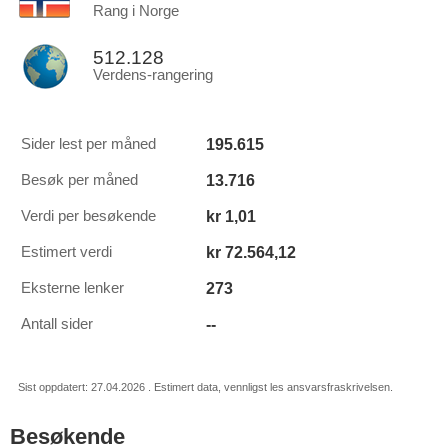
Rang i Norge
512.128
Verdens-rangering
195.615
Sider lest per måned
13.716
Besøk per måned
kr 1,01
Verdi per besøkende
kr 72.564,12
Estimert verdi
273
Eksterne lenker
--
Antall sider
Sist oppdatert: 27.04.2026 . Estimert data, vennligst les ansvarsfraskrivelsen.
Besøkende