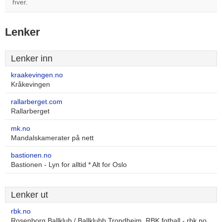
hver.
Lenker
Lenker inn
kraakevingen.no
Kråkevingen
rallarberget.com
Rallarberget
mk.no
Mandalskamerater på nett
bastionen.no
Bastionen - Lyn for alltid * Alt for Oslo
Lenker ut
rbk.no
Rosenborg Ballklub / Ballklubb Trondheim, RBK fotball - rbk.no