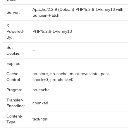
Apache/2.2.9 (Debian) PHP/5.2.6-1+lenny13 with
Server:
Suhosin-Patch
X-
Powered-
PHP/5.2.6-1+lenny13
By:
Set-
--
Cookie:
Expires:
--
Cache-
no-store, no-cache, must-revalidate, post-
Control:
check=0, pre-check=0
Pragma:
no-cache
Transfer-
chunked
Encoding:
Content-
text/html
Type: