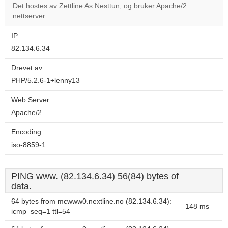
Det hostes av Zettline As Nesttun, og bruker Apache/2
nettserver.
IP:
82.134.6.34
Drevet av:
PHP/5.2.6-1+lenny13
Web Server:
Apache/2
Encoding:
iso-8859-1
PING www. (82.134.6.34) 56(84) bytes of
data.
64 bytes from mcwww0.nextline.no (82.134.6.34):
148 ms
icmp_seq=1 ttl=54