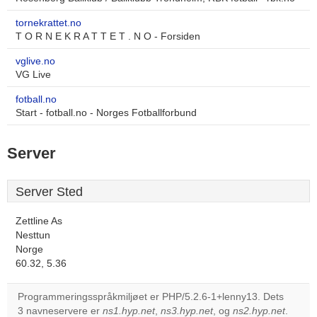
tornekrattet.no
T O R N E K R A T T E T . N O - Forsiden
vglive.no
VG Live
fotball.no
Start - fotball.no - Norges Fotballforbund
Server
Server Sted
Zettline As
Nesttun
Norge
60.32, 5.36
Programmeringsspråkmiljøet er PHP/5.2.6-1+lenny13. Dets
3 navneservere er
ns1.hyp.net
,
ns3.hyp.net
, og
ns2.hyp.net
.