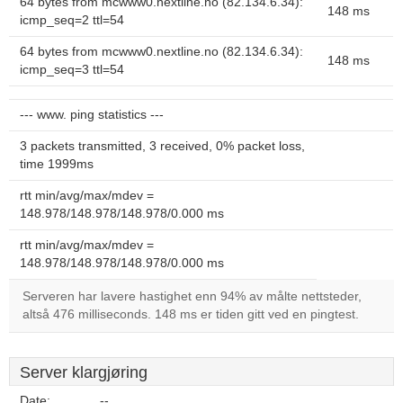
64 bytes from mcwww0.nextline.no (82.134.6.34):
148 ms
icmp_seq=2 ttl=54
64 bytes from mcwww0.nextline.no (82.134.6.34):
148 ms
icmp_seq=3 ttl=54
--- www. ping statistics ---
3 packets transmitted, 3 received, 0% packet loss,
time 1999ms
rtt min/avg/max/mdev =
148.978/148.978/148.978/0.000 ms
rtt min/avg/max/mdev =
148.978/148.978/148.978/0.000 ms
Serveren har lavere hastighet enn 94% av målte nettsteder,
altså 476 milliseconds. 148 ms er tiden gitt ved en pingtest.
Server klargjøring
Date:
--