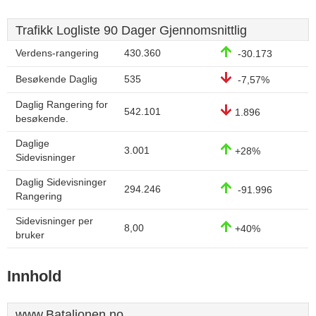
Trafikk Logliste 90 Dager Gjennomsnittlig
Verdens-rangering
430.360
-30.173
Besøkende Daglig
535
-7,57%
Daglig Rangering for
542.101
1.896
besøkende.
Daglige
3.001
+28%
Sidevisninger
Daglig Sidevisninger
294.246
-91.996
Rangering
Sidevisninger per
8,00
+40%
bruker
Innhold
www.Bataljonen.no