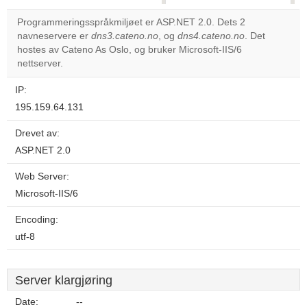
correctly.
Programmeringsspråkmiljøet er ASP.NET 2.0. Dets 2
navneservere er
dns3.cateno.no
, og
dns4.cateno.no
. Det
Do you
OK
hostes av Cateno As Oslo, og bruker Microsoft-IIS/6
own this
website?
nettserver.
IP:
195.159.64.131
Drevet av:
ASP.NET 2.0
Web Server:
Microsoft-IIS/6
Encoding:
utf-8
Server klargjøring
Date:
--