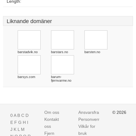
Length:
Liknande domäner
barstadvik.no
barstars.no
barsten.no
barsys.com
barum-
fjernvarme.no
Om oss
Ansvarsfraskrivelse
© 2026
0
A
B
C
D
Kontakt
Personvern
E
F
G
H
I
oss
Vilkår for
J
K
L
M
Fjern
bruk