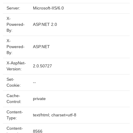
Server:
Microsoft-IIS/6.0
X-
Powered-
ASP.NET 2.0
By:
X-
Powered-
ASP.NET
By:
X-AspNet-
2.0.50727
Version:
Set-
--
Cookie:
Cache-
private
Control:
Content-
text/html; charset=utf-8
Type:
Content-
8566