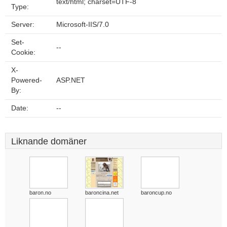
text/html; charset=UTF-8
Type:
Server:
Microsoft-IIS/7.0
Set-
--
Cookie:
X-
Powered-
ASP.NET
By:
Date:
--
Liknande domäner
baron.no
baroncina.net
baroncup.no