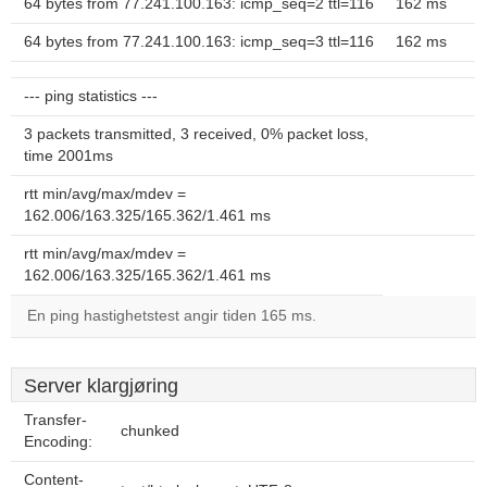
64 bytes from 77.241.100.163: icmp_seq=2 ttl=116
162 ms
64 bytes from 77.241.100.163: icmp_seq=3 ttl=116
162 ms
--- ping statistics ---
3 packets transmitted, 3 received, 0% packet loss,
time 2001ms
rtt min/avg/max/mdev =
162.006/163.325/165.362/1.461 ms
rtt min/avg/max/mdev =
162.006/163.325/165.362/1.461 ms
En ping hastighetstest angir tiden 165 ms.
Server klargjøring
Transfer-
chunked
Encoding:
Content-