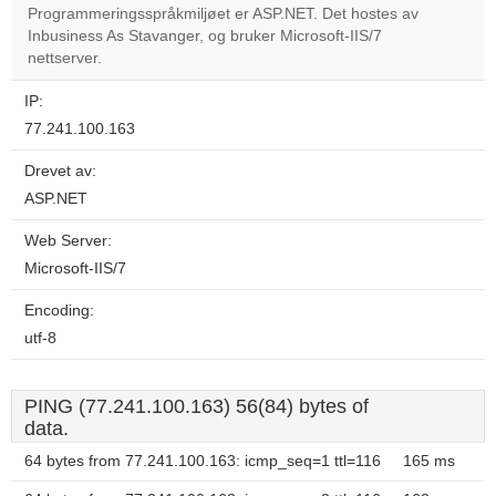
Programmeringsspråkmiljøet er ASP.NET. Det hostes av
Inbusiness As Stavanger, og bruker Microsoft-IIS/7
Do you
OK
nettserver.
own this
website?
IP:
77.241.100.163
Drevet av:
ASP.NET
Web Server:
Microsoft-IIS/7
Encoding:
utf-8
PING (77.241.100.163) 56(84) bytes of
data.
64 bytes from 77.241.100.163: icmp_seq=1 ttl=116
165 ms