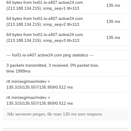
64 bytes from ho01-is-s407.active24.com
135 ms
(213.188.134.215): icmp_seq=1 ttl=113
64 bytes from ho01-is-s407.active24.com
135 ms
(213.188.134.215): icmp_seq=2 ttl=113
64 bytes from ho01-is-s407.active24.com
135 ms
(213.188.134.215): icmp_seq=3 ttl=113
--- ho01-is-s407.active24.com ping statistics ---
3 packets transmitted, 3 received, 0% packet loss,
time 1999ms
rtt min/avg/max/mdev =
135.315/135.557/135.959/0.512 ms
rtt min/avg/max/mdev =
135.315/135.557/135.959/0.512 ms
Når serveren pinges, får man 135 ms som respons.