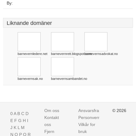
By:
Liknande domäner
barnevernledere.net
barnevernrett.blogspot.com
barnevernsadvokat.no
barnevernsak.no
barnevernsambandet.no
Om oss
Ansvarsfraskrivelse
© 2026
0
A
B
C
D
Kontakt
Personvern
E
F
G
H
I
oss
Vilkår for
J
K
L
M
Fjern
bruk
N
O
P
Q
R