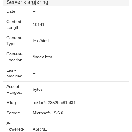
Server klargjøring
Date:
--
Content-
10141
Length:
Content-
text/html
Type:
Content-
/index.htm
Location:
Last-
--
Modified:
Accept-
bytes
Ranges:
ETag:
"c51c7e2352fec81:d31"
Server:
Microsoft-IIS/6.0
X-
Powered-
ASP.NET