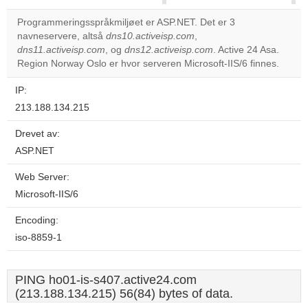
correctly.
Programmeringsspråkmiljøet er ASP.NET. Det er 3
navneservere, altså
dns10.activeisp.com
,
Do you
OK
dns11.activeisp.com
, og
dns12.activeisp.com
own this
. Active 24 Asa.
website?
Region Norway Oslo er hvor serveren Microsoft-IIS/6 finnes.
IP:
213.188.134.215
Drevet av:
ASP.NET
Web Server:
Microsoft-IIS/6
Encoding:
iso-8859-1
PING ho01-is-s407.active24.com
(213.188.134.215) 56(84) bytes of data.