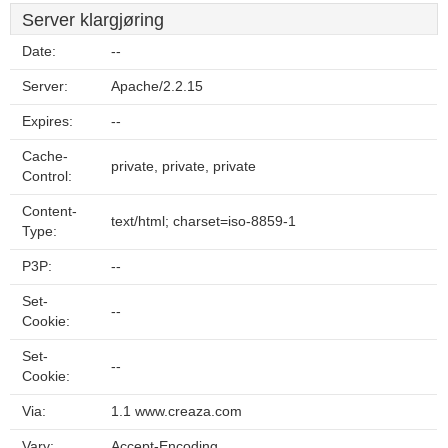
Server klargjøring
Date:
--
Server:
Apache/2.2.15
Expires:
--
Cache-
private, private, private
Control:
Content-
text/html; charset=iso-8859-1
Type:
P3P:
--
Set-
--
Cookie:
Set-
--
Cookie:
Via:
1.1 www.creaza.com
Vary:
Accept-Encoding