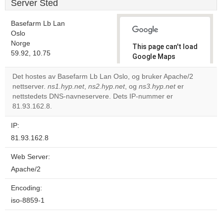
Server Sted
Basefarm Lb Lan
Oslo
Norge
This page can't load
59.92, 10.75
Google Maps
correctly.
Det hostes av Basefarm Lb Lan Oslo, og bruker Apache/2
nettserver.
ns1.hyp.net
,
ns2.hyp.net
, og
ns3.hyp.net
er
Do you
OK
nettstedets DNS-navneservere. Dets IP-nummer er
own this
website?
81.93.162.8.
IP:
81.93.162.8
Web Server:
Apache/2
Encoding:
iso-8859-1