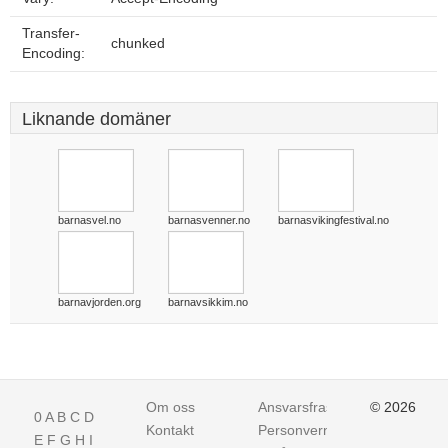
Transfer-
chunked
Encoding:
Liknande domäner
barnasvel.no
barnasvenner.no
barnasvikingfestival.no
barnavjorden.org
barnavsikkim.no
Om oss
Ansvarsfraskrivelse
© 2026
0
A
B
C
D
Kontakt
Personvern
E
F
G
H
I