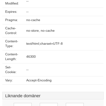
--
Modified:
Expires:
--
Pragma:
no-cache
Cache-
no-store, no-cache
Control:
Content-
text/html;charset=UTF-8
Type:
Content-
46300
Length:
Set-
--
Cookie:
Vary:
Accept-Encoding
Liknande domäner