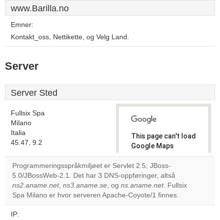
www.Barilla.no
Emner:
Kontakt_oss, Nettikette, og Velg Land.
Server
Server Sted
Fullsix Spa
Milano
Italia
This page can't load
45.47, 9.2
Google Maps
correctly.
Programmeringsspråkmiljøet er Servlet 2.5; JBoss-
5.0/JBossWeb-2.1. Det har 3 DNS-oppføringer, altså
Do you
OK
ns2.aname.net
,
ns3.aname.se
, og
ns.aname.net
own this
. Fullsix
website?
Spa Milano er hvor serveren Apache-Coyote/1 finnes.
IP: