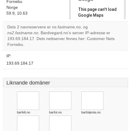
Fornebu
Norge
This page can't load
59.9, 10.63
Google Maps
correctly.
Dets 2 navneservere er
ns.fastname.no
, og
ns2.fastname.no
. Bardvegard.no's server IP-adresse er
Do you
OK
193.69.184.17. Dets nettserver finnes her: Customer Nets
own this
website?
Fornebu.
IP:
193.69.184.17
Liknande domäner
barfelt.no
barfot.no
barfotjenta.no